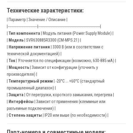
Технические характеристики:
| Параметр | Значение / Описание |
|-------------------------|----------------------------------------------------|
|
Тип компонента
| Модуль питания (Power Supply Module) |
|
Модель
| SVR630885R3300 (CM-MPS.21) |
|
Напряжение питания
| 3300 В (или в соответствии с
технической документацией) |
|
Ток
| Уточняется по спецификации (возможно, 630-885 мА) |
|
Мощность
| Зависит от конфигурации (уточнить у
производителя) |
|
Температурный режим
| -20°C ... +60°C (стандартный
промышленный диапазон) |
|
Защита
| От перегрузки, короткого замыкания, перегрева |
|
Интерфейсы
| Зависит от применения (клеммные или
разъемные подключения) |
|
Степень защиты
| IP20 или выше (по необходимости) |
Парт-номера и совместимые модели: