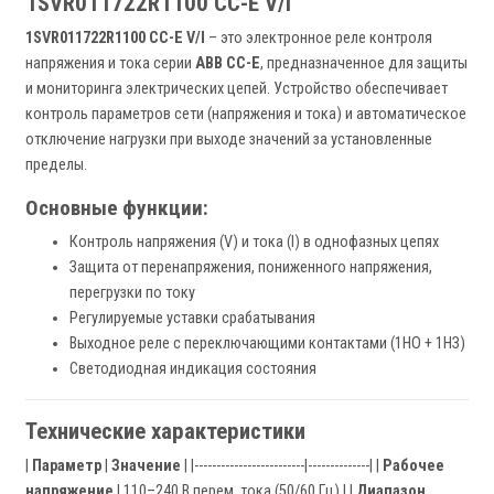
1SVR011722R1100 CC-E V/I
1SVR011722R1100 CC-E V/I
– это электронное реле контроля
напряжения и тока серии
ABB CC-E
, предназначенное для защиты
и мониторинга электрических цепей. Устройство обеспечивает
контроль параметров сети (напряжения и тока) и автоматическое
отключение нагрузки при выходе значений за установленные
пределы.
Основные функции:
Контроль напряжения (V) и тока (I) в однофазных цепях
Защита от перенапряжения, пониженного напряжения,
перегрузки по току
Регулируемые уставки срабатывания
Выходное реле с переключающими контактами (1НО + 1НЗ)
Светодиодная индикация состояния
Технические характеристики
|
Параметр
|
Значение
| |-------------------------|--------------| |
Рабочее
напряжение
| 110–240 В перем. тока (50/60 Гц) | |
Диапазон