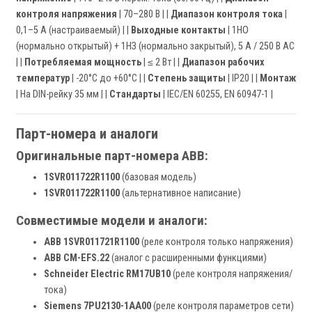
контроля напряжения
| 70–280 В | |
Диапазон контроля тока
|
0,1–5 А (настраиваемый) | |
Выходные контакты
| 1НО
(нормально открытый) + 1НЗ (нормально закрытый), 5 А / 250 В AC
| |
Потребляемая мощность
| ≤ 2 Вт | |
Диапазон рабочих
температур
| -20°C до +60°C | |
Степень защиты
| IP20 | |
Монтаж
| На DIN-рейку 35 мм | |
Стандарты
| IEC/EN 60255, EN 60947-1 |
Парт-номера и аналоги
Оригинальные парт-номера ABB:
1SVR011722R1100
(базовая модель)
1SVR011722R1100
(альтернативное написание)
Совместимые модели и аналоги:
ABB 1SVR011721R1100
(реле контроля только напряжения)
ABB CM-EFS.22
(аналог с расширенными функциями)
Schneider Electric RM17UB10
(реле контроля напряжения/
тока)
Siemens 7PU2130-1AA00
(реле контроля параметров сети)