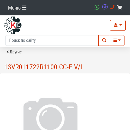
Меню
Другие
1SVR011722R1100 CC-E V/I