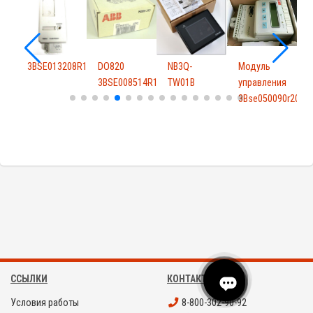
3BSE013208R1
DO820
NB3Q-
Модуль
7
3BSE008514R1
TW01B
управления
3Bse050090r20
ССЫЛКИ
КОНТАКТЫ
Условия работы
8-800-302-90-92