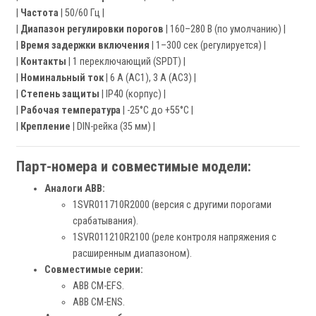
|
Частота
| 50/60 Гц |
|
Диапазон регулировки порогов
| 160–280 В (по умолчанию) |
|
Время задержки включения
| 1–300 сек (регулируется) |
|
Контакты
| 1 переключающий (SPDT) |
|
Номинальный ток
| 6 А (AC1), 3 А (AC3) |
|
Степень защиты
| IP40 (корпус) |
|
Рабочая температура
| -25°C до +55°C |
|
Крепление
| DIN-рейка (35 мм) |
Парт-номера и совместимые модели:
Аналоги ABB:
1SVR011710R2000 (версия с другими порогами
срабатывания).
1SVR011210R2100 (реле контроля напряжения с
расширенным диапазоном).
Совместимые серии:
ABB CM-EFS.
ABB CM-ENS.