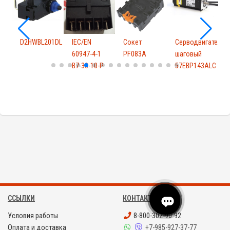
D2HWBL201DL
IEC/EN
Сокет
Серводвигатель
60947-4-1
PF083A
шаговый
T
B7-30-10-P
57EBP143ALC
1
клемма
ССЫЛКИ
КОНТАКТЫ
Условия работы
8-800-302-90-92
Оплата и доставка
+7-985-927-37-77