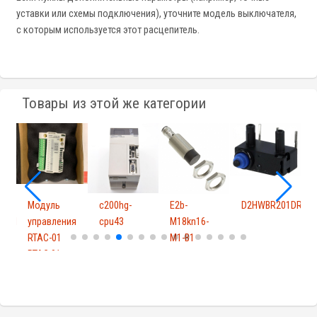
уставки или схемы подключения), уточните модель выключателя,
с которым используется этот расцепитель.
Товары из этой же категории
Модуль
c200hg-
E2b-
D2HWBR201DR
C
75R1
управления
cpu43
M18kn16-
N
RTAC-01
M1-B1
RTAC 01