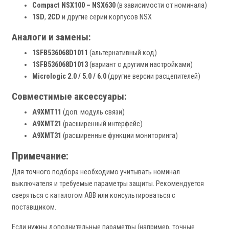
Compact NSX100 – NSX630
(в зависимости от номинала)
1SD
,
2CD
и другие серии корпусов NSX
Аналоги и замены:
1SFB536068D1011
(альтернативный код)
1SFB536068D1013
(вариант с другими настройками)
Micrologic 2.0 / 5.0 / 6.0
(другие версии расцепителей)
Совместимые аксессуары:
A9XMT11
(доп. модуль связи)
A9XMT21
(расширенный интерфейс)
A9XMT31
(расширенные функции мониторинга)
Примечание:
Для точного подбора необходимо учитывать номинал
выключателя и требуемые параметры защиты. Рекомендуется
сверяться с каталогом ABB или консультироваться с
поставщиком.
Если нужны дополнительные параметры (например, точные