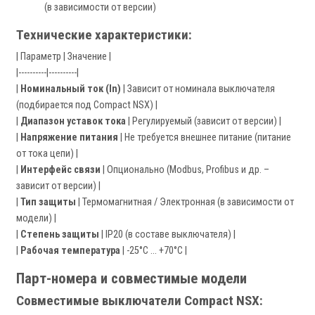
(в зависимости от версии)
Технические характеристики:
| Параметр | Значение |
|----------|----------|
|
Номинальный ток (In)
| Зависит от номинала выключателя
(подбирается под Compact NSX) |
|
Диапазон уставок тока
| Регулируемый (зависит от версии) |
|
Напряжение питания
| Не требуется внешнее питание (питание
от тока цепи) |
|
Интерфейс связи
| Опционально (Modbus, Profibus и др. –
зависит от версии) |
|
Тип защиты
| Термомагнитная / Электронная (в зависимости от
модели) |
|
Степень защиты
| IP20 (в составе выключателя) |
|
Рабочая температура
| -25°C … +70°C |
Парт-номера и совместимые модели
Совместимые выключатели Compact NSX: