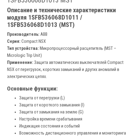
1SFB536068D1013 MST
Описание и технические характеристики
модуля 1SFB536068D1011 /
1SFB536068D1013 (MST)
Производитель:
ABB
Серия:
Compact NSX
Тип устройства:
Микропроцессорный расцепитель (MST –
Micrologic Trip Unit)
Применение:
Защита автоматических выключателей Compact
NSX от перегрузок, коротких замыканий и других аномалий в
электрических цепях.
Основные функции:
Защита от перегрузки (L)
Защита от короткого замыкания (I)
Защита от замыкания на землю (G)
Настройка времени срабатывания
Индикация состояния и событий
Возможность дистанционного управления и мониторинга