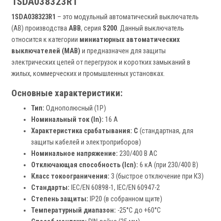
1SDA038323R1
1SDA038323R1
– это модульный автоматический выключатель
(АВ) производства
ABB
, серия
S200
. Данный выключатель
относится к категории
миниатюрных автоматических
выключателей (МАВ)
и предназначен для защиты
электрических цепей от перегрузок и коротких замыканий в
жилых, коммерческих и промышленных установках.
Основные характеристики:
Тип:
Однополюсный (1P)
Номинальный ток (In):
16 А
Характеристика срабатывания:
C
(стандартная, для
защиты кабелей и электроприборов)
Номинальное напряжение:
230/400 В AC
Отключающая способность (Icn):
6 кА (при 230/400 В)
Класс токоограничения:
3 (быстрое отключение при КЗ)
Стандарты:
IEC/EN 60898-1, IEC/EN 60947-2
Степень защиты:
IP20 (в собранном щите)
Температурный диапазон:
-25°C до +60°C