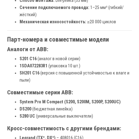
Способ монтажа:
DIN-рейка (35 мм)
Сечение подключаемого провода:
1–25 мм² (гибкий/
жёсткий)
Механическая износостойкость:
≥20 000 циклов
Парт-номера и совместимые модели
Аналоги от ABB:
S201 C16
(аналог в новой серии)
1SDA072283R1
(упаковка 10 шт.)
SH201 C16
(версия с повышенной устойчивостью к влаге и
пыли)
Совместимые серии ABB:
System Pro M Compact (S200, S200M, S200P, S200UC)
DS200
(бюджетная линейка)
S280 UC
(универсальные выключатели)
Кросс-совместимость с другими брендами:
Legrand (TX³, DX³)
– 408016 (C16)