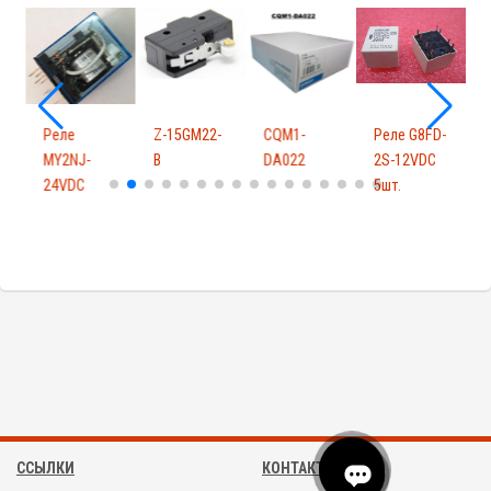
Реле
Z-15GM22-
CQM1-
Реле G8FD-
MY2NJ-
B
DA022
2S-12VDC
24VDC
5шт.
ССЫЛКИ
КОНТАКТЫ