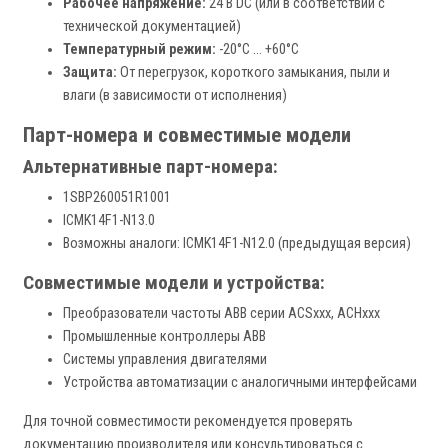
Рабочее напряжение:
24 В DC (или в соответствии с
технической документацией)
Температурный режим:
-20°C ... +60°C
Защита:
От перегрузок, короткого замыкания, пыли и
влаги (в зависимости от исполнения)
Парт-номера и совместимые модели
Альтернативные парт-номера:
1SBP260051R1001
ICMK14F1-N13.0
Возможны аналоги: ICMK14F1-N12.0 (предыдущая версия)
Совместимые модели и устройства:
Преобразователи частоты ABB серии ACSxxx, ACHxxx
Промышленные контроллеры ABB
Системы управления двигателями
Устройства автоматизации с аналогичными интерфейсами
Для точной совместимости рекомендуется проверять
документацию производителя или консультироваться с