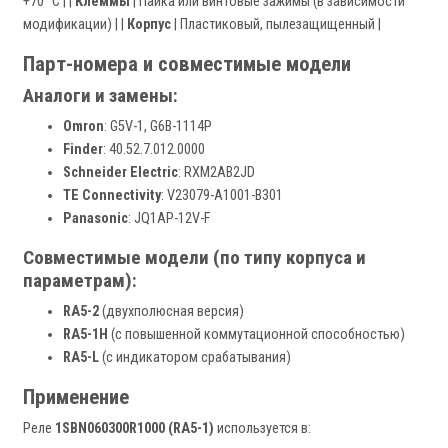
+70 °C | |
Клеммы
| Пайка или винтовые зажимы (в зависимости
модификации) | |
Корпус
| Пластиковый, пылезащищенный |
Парт-номера и совместимые модели
Аналоги и замены:
Omron
: G5V-1, G6B-1114P
Finder
: 40.52.7.012.0000
Schneider Electric
: RXM2AB2JD
TE Connectivity
: V23079-A1001-B301
Panasonic
: JQ1AP-12V-F
Совместимые модели (по типу корпуса и
параметрам):
RA5-2
(двухполюсная версия)
RA5-1H
(с повышенной коммутационной способностью)
RA5-L
(с индикатором срабатывания)
Применение
Реле
1SBN060300R1000 (RA5-1)
используется в: