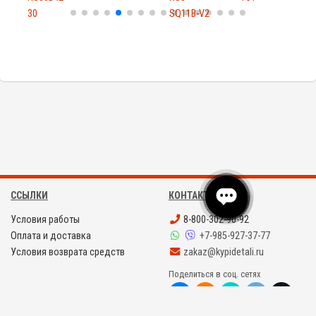
30
SQ11B-V2
5
ССЫЛКИ
КОНТАКТЫ
Условия работы
8-800-302-90-92
Оплата и доставка
+7-985-927-37-77
Условия возврата средств
zakaz@kypidetali.ru
Поделиться в соц. сетях