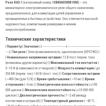
Реле RA5-1
(каталожный номер
1SBN060300R1000
) – это
миниатюрное электромеханическое реле общего назначения,
предназначенное для коммутации цепей управления в
промышленных и бытовых устройствах. Оно отличается высокой
надежностью, компактными размерами и низким
энергопотреблением.
Технические характеристики
|
Параметр
|
Значение
| |--------------------------|-----------------------------------
----| |
Тип реле
| Электромеханическое, однополюсное (SPST-NO) |
|
Номинальное напряжение катушки
| 12 В пост./перем. тока
(возможны другие варианты) | |
Максимальный ток контактов
|
5–10 А (в зависимости от модели) | |
Мощность коммутации
| до
250 ВА (перем. ток) / 60 Вт (пост. ток) | |
Сопротивление катушки
| ~400 Ом (для 12 В) | |
Время срабатывания
| ~10 мс | |
Время
отпускания
| ~5 мс | |
Электрическая износостойкость
| ≥100
000 циклов | |
Механическая износостойкость
| ≥10 000 000
циклов | |
Диэлектрическая прочность
| 1–2 кВ (между
контактами и катушкой) | |
Температурный диапазон
| –40 °C ...