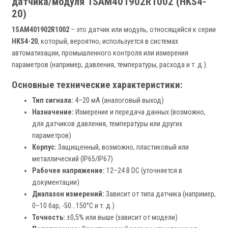
датчика/модуля 1SAM401902R1002 (HKS4-
20)
1SAM401902R1002
– это датчик или модуль, относящийся к серии
HKS4-20
, который, вероятно, используется в системах
автоматизации, промышленного контроля или измерения
параметров (например, давления, температуры, расхода и т. д.).
Основные технические характеристики:
Тип сигнала:
4–20 мА (аналоговый выход)
Назначение:
Измерение и передача данных (возможно,
для датчиков давления, температуры или других
параметров)
Корпус:
Защищенный, возможно, пластиковый или
металлический (IP65/IP67)
Рабочее напряжение:
12–24 В DC (уточняется в
документации)
Диапазон измерений:
Зависит от типа датчика (например,
0–10 бар, -50...150°C и т. д.)
Точность:
±0,5% или выше (зависит от модели)