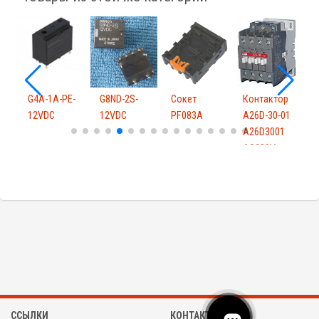
G4A-1A-PE-
G8ND-2S-
Сокет
Контактор
Р
12VDC
12VDC
PF083A
A26D-30-01
1
A26D3001
AC220V
ССЫЛКИ
КОНТАКТЫ