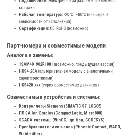
Подключение:
Электрический разъем или клеммная
колодка
Рабочая температура:
-20°C…+80°C (или шире, в
зависимости от исполнения)
Сертификация:
CE, RoHS (возможно)
Парт-номера и совместимые модели
Аналоги и замены:
1SAM401902R1001
(возможно, предыдущая версия)
HKS4-20A
(альтернативная модель с аналогичными
характеристиками)
HKS420-xxx
(серия совместимых датчиков)
Совместимые устройства и системы:
Контроллеры Siemens (SIMATIC S7, LOGO!)
ПЛК Allen-Bradley (CompactLogix, Micro800)
SCADA-системы (WinCC, Ignition, CODESYS)
Преобразователи сигналов (Phoenix Contact, WAGO,
Weidmüller)