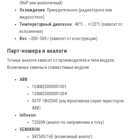
SKiiP или аналогичный)
Охлаждение
: Принудительное (радиаторное или
жидкостное)
Температурный диапазон
: -40°C ... +125°C (зависит от
исполнения)
Вес
: ~200–500 г (зависит от конструкции)
Парт-номера и аналоги
Точные аналоги зависят от производителя и типа модуля.
Возможные замены и совместимые модели:
ABB
:
1SAM250000R1001
1SAM250000R1004
5STP 18H2500 (альтернативная серия тиристоров
ABB)
Infineon
:
T2500N (аналог по напряжению и току)
SEMIKRON
:
SKT500/16E (возможный аналог)