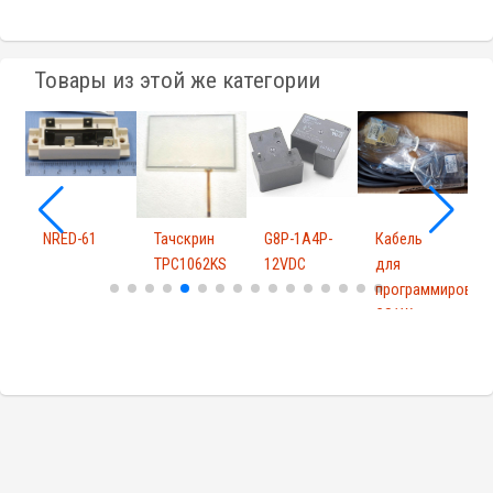
Товары из этой же категории
NRED-61
Тачскрин
G8P-1A4P-
Кабель
I
D
TPC1062KS
12VDC
для
программирован
CS1W-
CN626