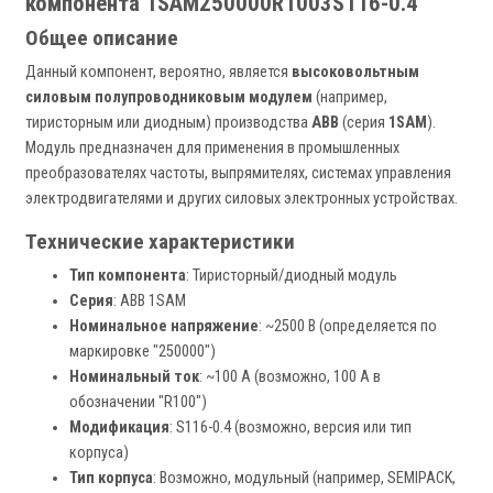
компонента 1SAM250000R1003S116-0.4
Общее описание
Данный компонент, вероятно, является
высоковольтным
силовым полупроводниковым модулем
(например,
тиристорным или диодным) производства
ABB
(серия
1SAM
).
Модуль предназначен для применения в промышленных
преобразователях частоты, выпрямителях, системах управления
электродвигателями и других силовых электронных устройствах.
Технические характеристики
Тип компонента
: Тиристорный/диодный модуль
Серия
: ABB 1SAM
Номинальное напряжение
: ~2500 В (определяется по
маркировке "250000")
Номинальный ток
: ~100 А (возможно, 100 A в
обозначении "R100")
Модификация
: S116-0.4 (возможно, версия или тип
корпуса)
Тип корпуса
: Возможно, модульный (например, SEMIPACK,