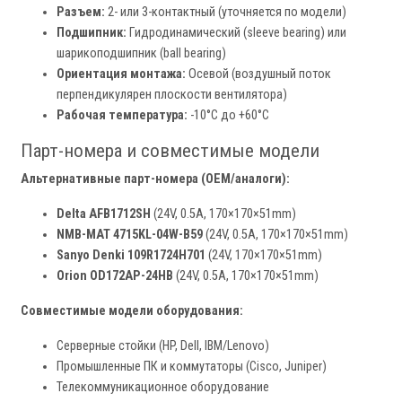
Разъем:
2- или 3-контактный (уточняется по модели)
Подшипник:
Гидродинамический (sleeve bearing) или
шарикоподшипник (ball bearing)
Ориентация монтажа:
Осевой (воздушный поток
перпендикулярен плоскости вентилятора)
Рабочая температура:
-10°C до +60°C
Парт-номера и совместимые модели
Альтернативные парт-номера (OEM/аналоги):
Delta AFB1712SH
(24V, 0.5A, 170×170×51mm)
NMB-MAT 4715KL-04W-B59
(24V, 0.5A, 170×170×51mm)
Sanyo Denki 109R1724H701
(24V, 170×170×51mm)
Orion OD172AP-24HB
(24V, 0.5A, 170×170×51mm)
Совместимые модели оборудования:
Серверные стойки (HP, Dell, IBM/Lenovo)
Промышленные ПК и коммутаторы (Cisco, Juniper)
Телекоммуникационное оборудование