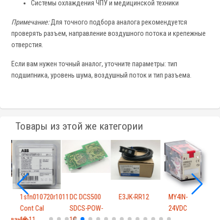
Системы охлаждения ЧПУ и медицинской техники
Примечание:
Для точного подбора аналога рекомендуется
проверять разъем, направление воздушного потока и крепежные
отверстия.
Если вам нужен точный аналог, уточните параметры: тип
подшипника, уровень шума, воздушный поток и тип разъема.
Товары из этой же категории
1sfn010720r1011
DC DCS500
E3JK-RR12
MY4IN-
С
Cont Cal
SDCS-POW-
24VDC
ирования
18-11
1C
K