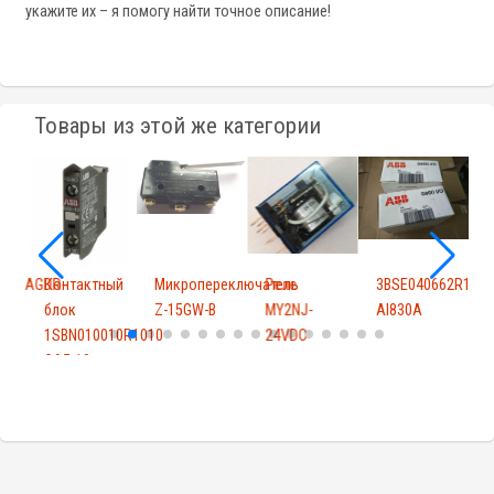
укажите их – я помогу найти точное описание!
Товары из этой же категории
KE3/AGDR-
Контактный
Микропереключатель
Реле
3BSE040662R1
С
блок
Z-15GW-B
MY2NJ-
AI830A
1SBN010010R1010
24VDC
CA5-10