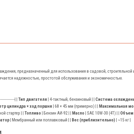
аждения, предназначенный для использования в садовой, строительной и 
личается надежностью, простотой обслуживания и экономичностью.
-------------| |
Тип двигателя
| 4-тактный, бензиновый | |
Система охлажден
тр цилиндра × ход поршня
| 68 × 45 мм (примерно) | |
Максимальная м
ной стартер | |
Топливо
| Бензин АИ-92 | |
Масло
| SAE 10W-30 (4T) | |
Объем
ратор
| Мембранный или поплавковый | |
Вес (приблизительно)
| ~15 кг |
и