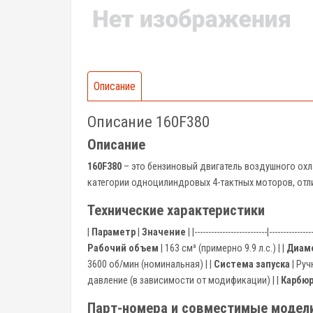
Описание
Описание 160F380
Описание
160F380
– это бензиновый двигатель воздушного охл
категории одноцилиндровых 4-тактных моторов, от
Технические характеристики
|
Параметр
|
Значение
| |--------------------------|---------------
Рабочий объем
| 163 см³ (примерно 9.9 л.с.) | |
Диаме
3600 об/мин (номинальная) | |
Система запуска
| Руч
давление (в зависимости от модификации) | |
Карбю
Парт-номера и совместимые модел