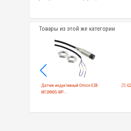
Товары из этой же категории
91473
Датчик индуктивный Omron E2B-
ZC-Q
M12KN05-WP-...