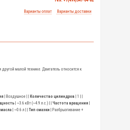
тел. +7(499)347-04-82
Варианты оплат
Варианты доставки
другой малой технике. Двигатель относится к
ия
| Воздушное | |
Количество цилиндров
| 1 | |
ощность
| ~3.6 кВт (~4.9 л.с.) | |
Частота вращения
|
 масла
| ~0.6 л | |
Тип смазки
| Разбрызгивание +