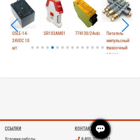
G5LE-14-
SR103AM01
774130/24vdc
Питатель
24VDC 10
импульсный
P
шт.
смазочный
DT-300
ССЫЛКИ
КОНТАКТЫ
Условия работы
8-800-302-90-92