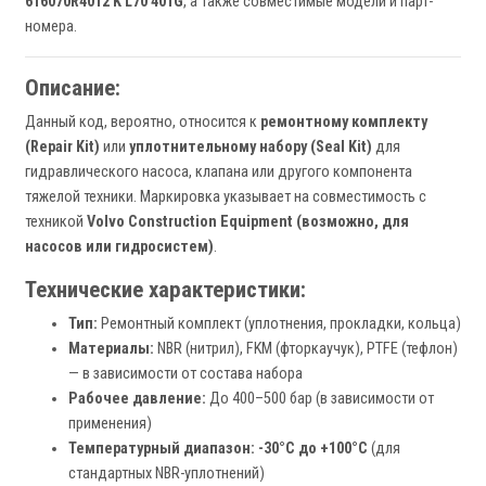
616070R4012 K L70 401G
, а также совместимые модели и парт-
номера.
Описание:
Данный код, вероятно, относится к
ремонтному комплекту
(Repair Kit)
или
уплотнительному набору (Seal Kit)
для
гидравлического насоса, клапана или другого компонента
тяжелой техники. Маркировка указывает на совместимость с
техникой
Volvo Construction Equipment (возможно, для
насосов или гидросистем)
.
Технические характеристики:
Тип:
Ремонтный комплект (уплотнения, прокладки, кольца)
Материалы:
NBR (нитрил), FKM (фторкаучук), PTFE (тефлон)
— в зависимости от состава набора
Рабочее давление:
До 400–500 бар (в зависимости от
применения)
Температурный диапазон:
-30°C до +100°C
(для
стандартных NBR-уплотнений)