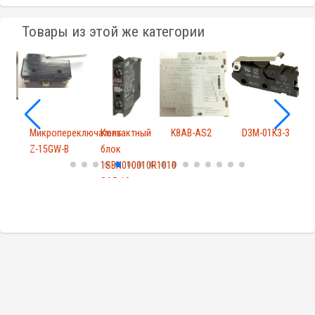
Товары из этой же категории
Микропереключатель
Контактный
K8AB-AS2
D3M-01K3-3
Т
Z-15GW-B
блок
N
1SBN010010R1010
CA5-10