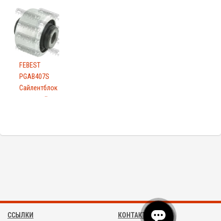
FEBEST
PGAB407S
Сайлентблок
передний
зад...
ССЫЛКИ
КОНТАКТЫ