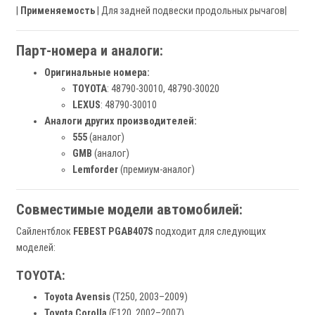
|
Применяемость
| Для задней подвески продольных рычагов|
Парт-номера и аналоги:
Оригинальные номера:
TOYOTA
: 48790-30010, 48790-30020
LEXUS
: 48790-30010
Аналоги других производителей:
555
(аналог)
GMB
(аналог)
Lemforder
(премиум-аналог)
Совместимые модели автомобилей:
Сайлентблок
FEBEST PGAB407S
подходит для следующих
моделей:
TOYOTA:
Toyota Avensis
(T250, 2003–2009)
Toyota Corolla
(E120, 2002–2007)