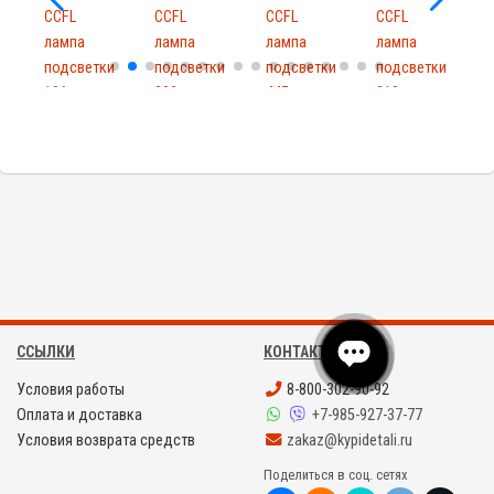
CCFL
CCFL
CCFL
CCFL
лампа
лампа
лампа
лампа
и
подсветки
подсветки
подсветки
подсветки
106mm
290mm
445mm
313mm
d2mm
d2mm
d3mm
d2.2mm
ССЫЛКИ
КОНТАКТЫ
Условия работы
8-800-302-90-92
Оплата и доставка
+7-985-927-37-77
Условия возврата средств
zakaz@kypidetali.ru
Поделиться в соц. сетях