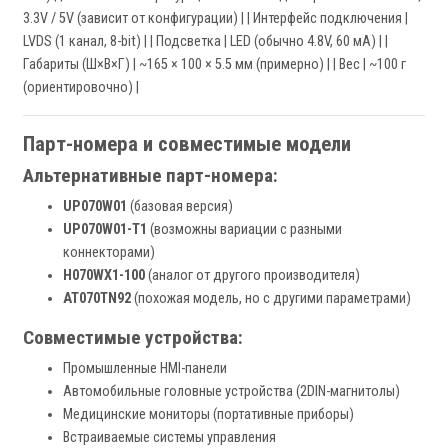
3.3V / 5V (зависит от конфигурации) | | Интерфейс подключения |
LVDS (1 канал, 8-bit) | | Подсветка | LED (обычно 4.8V, 60 мА) | |
Габариты (Ш×В×Г) | ~165 × 100 × 5.5 мм (примерно) | | Вес | ~100 г
(ориентировочно) |
Парт-номера и совместимые модели
Альтернативные парт-номера:
UP070W01
(базовая версия)
UP070W01-T1
(возможны вариации с разными
коннекторами)
H070WX1-100
(аналог от другого производителя)
AT070TN92
(похожая модель, но с другими параметрами)
Совместимые устройства:
Промышленные HMI-панели
Автомобильные головные устройства (2DIN-магнитолы)
Медицинские мониторы (портативные приборы)
Встраиваемые системы управления