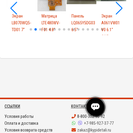
Экран
Матрица
Панель
Экран
Z01
LB070WQ5-
LTE480WV-
LQ065Y5DG03
A061VW01
TD01 7"
F01 4.8"
6.5"
V0 6.1"
V
AUO
ССЫЛКИ
КОНТАКТЫ
Условия работы
8-800-302-90-92
Оплата и доставка
+7-985-927-37-77
Условия возврата средств
zakaz@kypidetali.ru