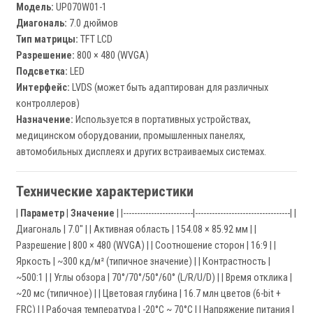
Модель:
UP070W01-1
Диагональ:
7.0 дюймов
Тип матрицы:
TFT LCD
Разрешение:
800 × 480 (WVGA)
Подсветка:
LED
Интерфейс:
LVDS (может быть адаптирован для различных
контроллеров)
Назначение:
Используется в портативных устройствах,
медицинском оборудовании, промышленных панелях,
автомобильных дисплеях и других встраиваемых системах.
Технические характеристики
|
Параметр
|
Значение
| |-------------------------|----------------------------------| |
Диагональ | 7.0" | | Активная область | 154.08 × 85.92 мм | |
Разрешение | 800 × 480 (WVGA) | | Соотношение сторон | 16:9 | |
Яркость | ~300 кд/м² (типичное значение) | | Контрастность |
~500:1 | | Углы обзора | 70°/70°/50°/60° (L/R/U/D) | | Время отклика |
~20 мс (типичное) | | Цветовая глубина | 16.7 млн цветов (6-bit +
FRC) | | Рабочая температура | -20°C ~ 70°C | | Напряжение питания |