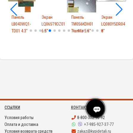
Панель
Экран
Панель
Экран
3
LB043WQ1-
LQ065T9DZ01
TM056KDH01
LQ080Y5DR04
TD01 4.3"
6.5"
TianMa 5.6"
8"
V
ССЫЛКИ
КОНТАКТЫ
Условия работы
8-800-302-90-92
Оплата и доставка
+7-985-927-37-77
Условия возврата средств
zakaz@kypidetali.ru