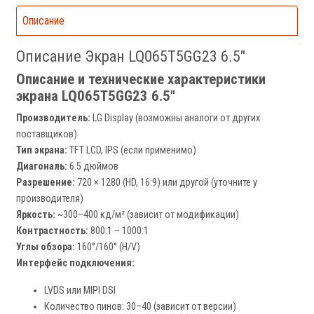
Описание
Описание Экран LQ065T5GG23 6.5"
Описание и технические характеристики
экрана LQ065T5GG23 6.5"
Производитель:
LG Display (возможны аналоги от других
поставщиков)
Тип экрана:
TFT LCD, IPS (если применимо)
Диагональ:
6.5 дюймов
Разрешение:
720 × 1280 (HD, 16:9) или другой (уточните у
производителя)
Яркость:
~300–400 кд/м² (зависит от модификации)
Контрастность:
800:1 – 1000:1
Углы обзора:
160°/160° (H/V)
Интерфейс подключения:
LVDS или MIPI DSI
Количество пинов: 30–40 (зависит от версии)