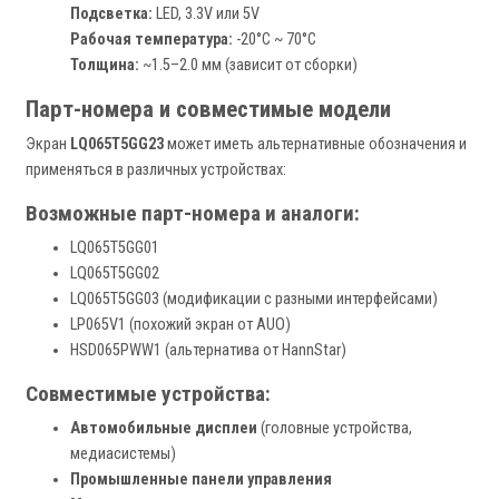
Подсветка:
LED, 3.3V или 5V
Рабочая температура:
-20°C ~ 70°C
Толщина:
~1.5–2.0 мм (зависит от сборки)
Парт-номера и совместимые модели
Экран
LQ065T5GG23
может иметь альтернативные обозначения и
применяться в различных устройствах:
Возможные парт-номера и аналоги:
LQ065T5GG01
LQ065T5GG02
LQ065T5GG03 (модификации с разными интерфейсами)
LP065V1 (похожий экран от AUO)
HSD065PWW1 (альтернатива от HannStar)
Совместимые устройства:
Автомобильные дисплеи
(головные устройства,
медиасистемы)
Промышленные панели управления