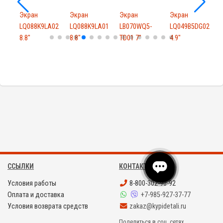
Экран
Экран
Экран
Экран
3
LQ088K9LA02
LQ088K9LA01
LB070WQ5-
LQ049B5DG02
8.8"
8.8"
TD01 7"
4.9"
V
ССЫЛКИ
КОНТАКТЫ
Условия работы
8-800-302-90-92
Оплата и доставка
+7-985-927-37-77
Условия возврата средств
zakaz@kypidetali.ru
Поделиться в соц. сетях