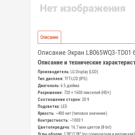
Описание
Описание Экран LB065WQ3-TD01 6
Описание и технические характерис
Производитель:
LG Display (LGD)
Тип дисплея:
TFT-LCD (IPS)
Диагональ:
6.5 дюйма
Разрешение:
720 × 1600 пикселей (HD+)
Соотношение сторон:
20:9
Подсветка:
LED
Яркость:
~400 нит (типовое значение)
Контрастность:
~1000:1
Цветопередача:
16.7 млн цветов (8-bit)
Углы обзора:
178°/178° (по горизонтали и вертикали)