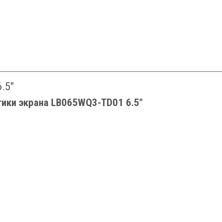
.5"
тики экрана LB065WQ3-TD01 6.5"