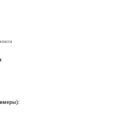
 класса
и
имеры):