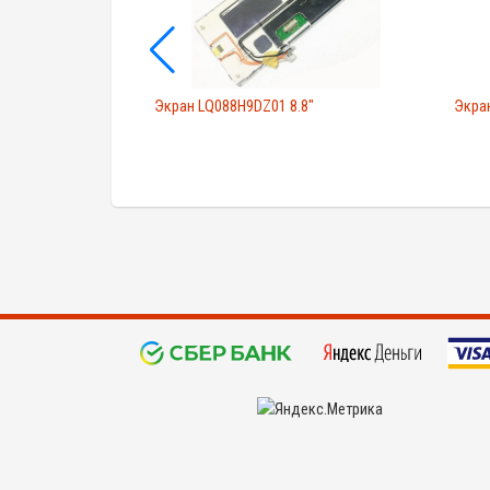
.5"
Экран LQ088H9DZ01 8.8"
Экран