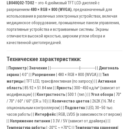
LB040Q02-TD02
– это 4-дюймовый TFT LCD-дисплей с
разрешением
480 × RGB × 800 (WVGA)
, предназначенный для
использования в различных электронных устройствах, включая
медицинское оборудование, промышленные панели управления,
портативные устройства и встраиваемые системы. Экраны
отличаются высокой яркостью, широким углом обзора и
качественной цветопередачей.
Технические характеристики:
|
Параметр
|
Значение
| |-------------------------|-------------| |
Диагональ
экрана
| 4.0" | |
Разрешение
| 480 × RGB × 800 (WVGA) | |
Тип
матрицы
| TFT LCD, трансфлективная (по запросу) | |
Активная
область
| 85.92 × 51.84 мм | |
Яркость
| 300–450 кд/м² (зависит от
модификации) | |
Контрастность
| 500:1 (тип.) | |
Угол обзора
| 70°
/ 70° / 60° / 60° (CR ≥ 10) | |
Количество цветов
| 262K (16.7M с
опциональным контроллером) | |
Подсветка
| LED, 30–50 тыс.
часов работы | |
Интерфейс
| RGB, LVDS (в зависимости от версии)
| |
Напряжение питания
| 3.3V / 5V (зависит от драйвера) | |
Температура работы
| -20°C ~ +70°C | |
Температура хранения
|