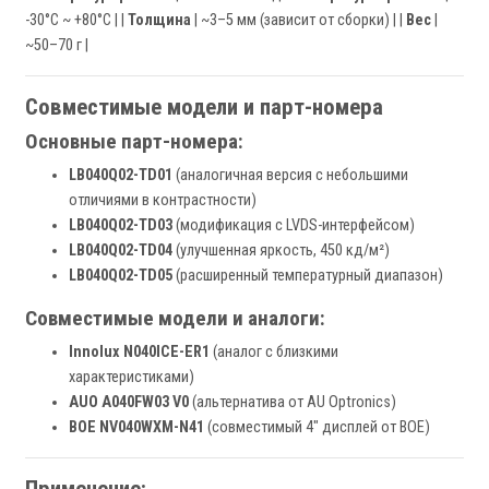
-30°C ~ +80°C | |
Толщина
| ~3–5 мм (зависит от сборки) | |
Вес
|
~50–70 г |
Совместимые модели и парт-номера
Основные парт-номера:
LB040Q02-TD01
(аналогичная версия с небольшими
отличиями в контрастности)
LB040Q02-TD03
(модификация с LVDS-интерфейсом)
LB040Q02-TD04
(улучшенная яркость, 450 кд/м²)
LB040Q02-TD05
(расширенный температурный диапазон)
Совместимые модели и аналоги:
Innolux N040ICE-ER1
(аналог с близкими
характеристиками)
AUO A040FW03 V0
(альтернатива от AU Optronics)
BOE NV040WXM-N41
(совместимый 4" дисплей от BOE)