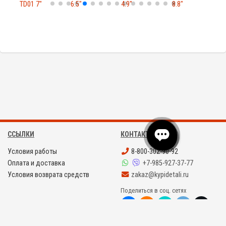
TD01 7"
6.5"
4.9"
8.8"
V
ССЫЛКИ
КОНТАКТЫ
Условия работы
8-800-302-90-92
Оплата и доставка
+7-985-927-37-77
Условия возврата средств
zakaz@kypidetali.ru
Поделиться в соц. сетях