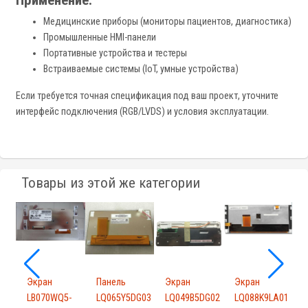
Применение:
Медицинские приборы (мониторы пациентов, диагностика)
Промышленные HMI-панели
Портативные устройства и тестеры
Встраиваемые системы (IoT, умные устройства)
Если требуется точная спецификация под ваш проект, уточните
интерфейс подключения (RGB/LVDS) и условия эксплуатации.
Товары из этой же категории
Экран
Панель
Экран
Экран
-
LB070WQ5-
LQ065Y5DG03
LQ049B5DG02
LQ088K9LA01