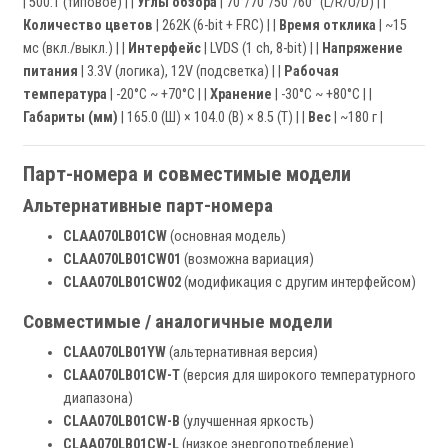
| 500:1 (типовое) | |
Углы обзора
| 70°/70°/50°/60° (L/R/U/D) | |
Количество цветов
| 262K (6-bit + FRC) | |
Время отклика
| ~15
мс (вкл./выкл.) | |
Интерфейс
| LVDS (1 ch, 8-bit) | |
Напряжение
питания
| 3.3V (логика), 12V (подсветка) | |
Рабочая
температура
| -20°C ~ +70°C | |
Хранение
| -30°C ~ +80°C | |
Габариты (мм)
| 165.0 (Ш) × 104.0 (В) × 8.5 (Т) | |
Вес
| ~180 г |
Парт-номера и совместимые модели
Альтернативные парт-номера
CLAA070LB01CW
(основная модель)
CLAA070LB01CW01
(возможна вариация)
CLAA070LB01CW02
(модификация с другим интерфейсом)
Совместимые / аналогичные модели
CLAA070LB01YW
(альтернативная версия)
CLAA070LB01CW-T
(версия для широкого температурного
диапазона)
CLAA070LB01CW-B
(улучшенная яркость)
CLAA070LB01CW-L
(низкое энергопотребление)