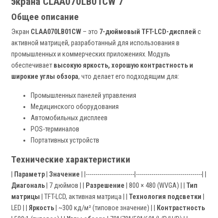
экрана CLAA070LB01CW 7"
Общее описание
Экран
CLAA070LB01CW
– это
7-дюймовый TFT-LCD-дисплей
с
активной матрицей, разработанный для использования в
промышленных и коммерческих приложениях. Модуль
обеспечивает
высокую яркость, хорошую контрастность и
широкие углы обзора
, что делает его подходящим для:
Промышленных панелей управления
Медицинского оборудования
Автомобильных дисплеев
POS-терминалов
Портативных устройств
Технические характеристики
|
Параметр
|
Значение
| |-------------------------|----------------------------------| |
Диагональ
| 7 дюймов | |
Разрешение
| 800 × 480 (WVGA) | |
Тип
матрицы
| TFT-LCD, активная матрица | |
Технология подсветки
|
LED | |
Яркость
| ~300 кд/м² (типовое значение) | |
Контрастность