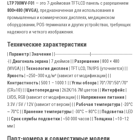
LTP700WV-F01
— это 7-дюймовая TFT-LCD панель с разрешением
800×480 (WVGA)
, предназначенная для использования в
промышленных и коммерческих дисплеях, медицинском
оборудовании, POS-терминалах и других устройствах, требующих
надежного и четкого изображения.
Технические характеристики
|
Параметр
|
Значение
| |----------------------------|---------------------------------
-| |
Диагональ экрана
| 7 дюймов | |
Разрешение
| 800 × 480
(WVGA) | |
Технология дисплея
| TFT LCD, TN/IPS (уточняется) | |
Яркость
| ~250–300 кд/м² (зависит от модификации) | |
Контрастность
| 500:1 – 1000:1 | |
Углы обзора
| 70°/70°/50°/70°
(CR≥10) | |
Цветопередача
| 262K/16.7M цветов | |
Интерфейс
|
LVDS, RGB (зависит от модификации) | |
Напряжение питания
|
3.3V / 5V / 12V (зависит от версии) | |
Рабочая температура
| -20°C
~ 70°C | |
Хранение температуры
| -30°C ~ 80°C | |
Подсветка
| LED
| |
Срок службы подсветки
| ~50 000 часов | |
Толщина
| ~10–12
мм |
Парт-номера и совместимые модели