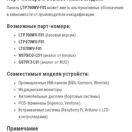
Панель
LTP700WV-F01
может иметь альтернативные обозначения
в зависимости от производителя и модификации:
Возможные парт-номера:
LTP700WV-F01
(базовая версия)
LTP070WV-F01
LT070WV-F01
N070ICG-LD1
(аналог от Innolux)
G070Y3-L01
(аналог от AUO)
Совместимые модели устройств:
Промышленные HMI-панели (B&R, Siemens, Weintek)
Медицинские мониторы
Автомобильные дисплеи (бортовые системы)
POS-терминалы (Ingenico, Verifone)
Встраиваемые системы (Raspberry Pi, Arduino с LCD-
контроллерами)
Примечание