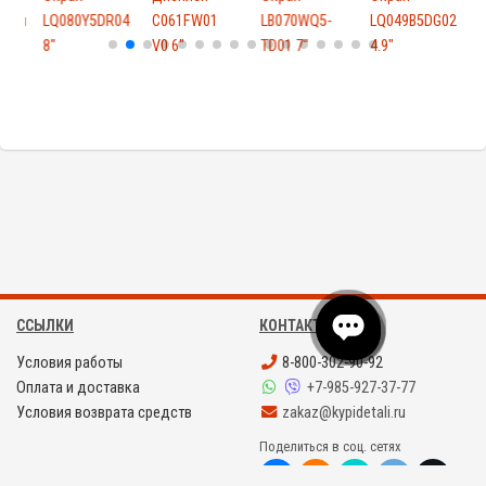
R51u
LQ080Y5DR04
C061FW01
LB070WQ5-
LQ049B5DG02
8"
V0 6"
TD01 7"
4.9"
T
ССЫЛКИ
КОНТАКТЫ
Условия работы
8-800-302-90-92
Оплата и доставка
+7-985-927-37-77
Условия возврата средств
zakaz@kypidetali.ru
Поделиться в соц. сетях