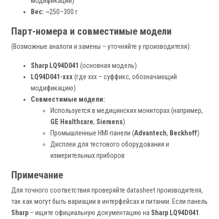
модификации)
Вес:
~250–300 г
Парт-номера и совместимые модели
(Возможные аналоги и замены – уточняйте у производителя):
Sharp LQ94D041
(основная модель)
LQ94D041-xxx
(где xxx – суффикс, обозначающий
модификацию)
Совместимые модели:
Используется в медицинских мониторах (например,
GE Healthcare
,
Siemens
)
Промышленные HMI-панели (
Advantech
,
Beckhoff
)
Дисплеи для тестового оборудования и
измерительных приборов
Примечание
Для точного соответствия проверяйте datasheet производителя,
так как могут быть вариации в интерфейсах и питании. Если панель
Sharp
– ищите официальную документацию на
Sharp LQ94D041
.