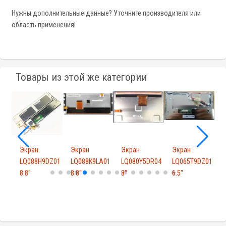
Нужны дополнительные данные? Уточните производителя или
область применения!
Товары из этой же категории
Экран
Экран
Экран
Экран
R01
LQ088H9DZ01
LQ088K9LA01
LQ080Y5DR04
LQ065T9DZ01
8.8"
8.8"
8"
6.5"
T