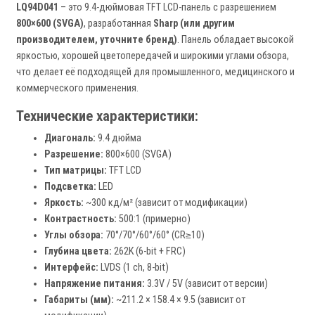
LQ94D041
– это 9.4-дюймовая TFT LCD-панель с разрешением
800×600 (SVGA)
, разработанная
Sharp (или другим
производителем, уточните бренд)
. Панель обладает высокой
яркостью, хорошей цветопередачей и широкими углами обзора,
что делает её подходящей для промышленного, медицинского и
коммерческого применения.
Технические характеристики:
Диагональ:
9.4 дюйма
Разрешение:
800×600 (SVGA)
Тип матрицы:
TFT LCD
Подсветка:
LED
Яркость:
~300 кд/м² (зависит от модификации)
Контрастность:
500:1 (примерно)
Углы обзора:
70°/70°/60°/60° (CR≥10)
Глубина цвета:
262K (6-bit + FRC)
Интерфейс:
LVDS (1 ch, 8-bit)
Напряжение питания:
3.3V / 5V (зависит от версии)
Габариты (мм):
~211.2 × 158.4 × 9.5 (зависит от