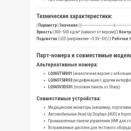
Технические характеристики:
|
Параметр
|
Значение
| |----------------------------|-------------
Яркость
| 300–500 кд/м² (зависит от версии)| |
Контр
Подсветка
| LED (напряжение ~3.3V–5V) | |
Рабочая 
Парт-номера и совместимые модел
Альтернативные номера:
LQ065T5BR01
(аналогичная версия с небольши
LQ065T5BR03
(модификация с другим интерфе
LQ065V3DG01
(похожая панель от Sharp)
Совместимые устройства:
Медицинские мониторы (например, портативны
Автомобильные Head-Up Displays (HUD) и борт
Промышленные панели управления (HMI для ст
Встраиваемые дисплеи для тестового оборуд