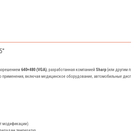
5"
разрешением
640×480 (VGA)
, разработанная компанией
Sharp
(или другим п
 применения, включая медицинское оборудование, автомобильные диспл
от модификации).
ерепадам температур.