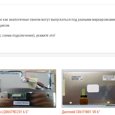
, так как аналогичные панели могут выпускаться под разными маркировка
щиком.
, схема подключения), укажите это!
 LQ065T9DZ01 6.5"
Дисплей C061FW01 V0 6"