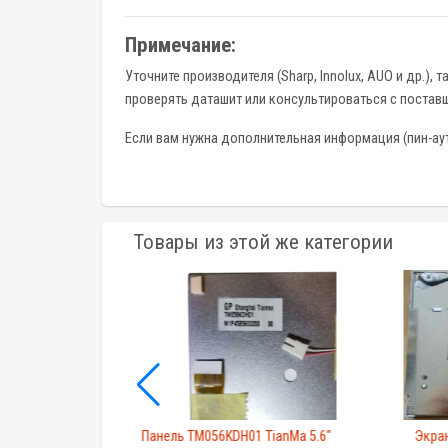
Примечание:
Уточните производителя (Sharp, Innolux, AUO и др.)
проверять даташит или консультироваться с постав
Если вам нужна дополнительная информация (пин-аут
Товары из этой же категории
O 3.5"
Панель TM056KDH01 TianMa 5.6"
Экран