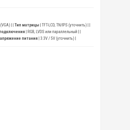
 (VGA) | |
Тип матрицы
| TFT-LCD, TN/IPS (уточнить) | |
подключения
| RGB, LVDS или параллельный | |
апряжение питания
| 3.3V / 5V (уточнить) |