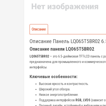
Описание
Описание Панель LQ065T5BR02 6.
Описание панели LQ065T5BR02
LQ065T5BR02
— это 6.5-дюймовая TFT-LCD панель с 
предназначена для промышленного и коммерческого
интерфейсы.
Ключевые особенности:
Высокая яркость и контрастность.
Широкий угол обзора.
Низкое энергопотребление.
Поддержка интерфейсов
RGB, LVDS
(зависит 
Прочный дизайн, устойчивый к вибрациям и п