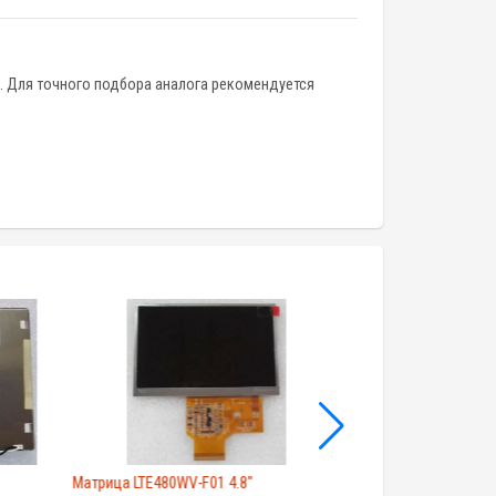
ми. Для точного подбора аналога рекомендуется
Матрица LTE480WV-F01 4.8"
Экран LQ065T5AR0