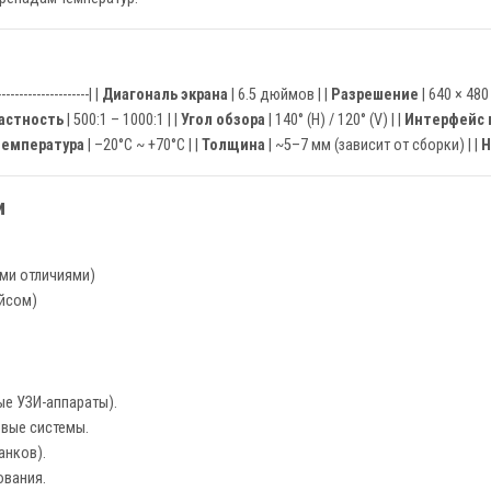
---------------------| |
Диагональ экрана
| 6.5 дюймов | |
Разрешение
| 640 × 480
астность
| 500:1 – 1000:1 | |
Угол обзора
| 140° (H) / 120° (V) | |
Интерфейс 
температура
| –20°C ~ +70°C | |
Толщина
| ~5–7 мм (зависит от сборки) | |
Н
и
ми отличиями)
йсом)
е УЗИ-аппараты).
овые системы.
анков).
ования.