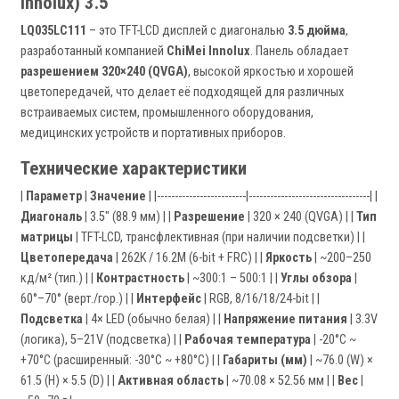
Innolux) 3.5"
LQ035LC111
– это TFT-LCD дисплей с диагональю
3.5 дюйма
,
разработанный компанией
ChiMei Innolux
. Панель обладает
разрешением 320×240 (QVGA)
, высокой яркостью и хорошей
цветопередачей, что делает её подходящей для различных
встраиваемых систем, промышленного оборудования,
медицинских устройств и портативных приборов.
Технические характеристики
|
Параметр
|
Значение
| |-------------------------|----------------------------------| |
Диагональ
| 3.5" (88.9 мм) | |
Разрешение
| 320 × 240 (QVGA) | |
Тип
матрицы
| TFT-LCD, трансфлективная (при наличии подсветки) | |
Цветопередача
| 262K / 16.2M (6-bit + FRC) | |
Яркость
| ~200–250
кд/м² (тип.) | |
Контрастность
| ~300:1 – 500:1 | |
Углы обзора
|
60°–70° (верт./гор.) | |
Интерфейс
| RGB, 8/16/18/24-bit | |
Подсветка
| 4× LED (обычно белая) | |
Напряжение питания
| 3.3V
(логика), 5–21V (подсветка) | |
Рабочая температура
| -20°C ~
+70°C (расширенный: -30°C ~ +80°C) | |
Габариты (мм)
| ~76.0 (W) ×
61.5 (H) × 5.5 (D) | |
Активная область
| ~70.08 × 52.56 мм | |
Вес
|