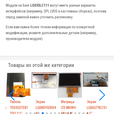
Модули на базе
LQ035LC111
могут иметь разные варианты
интерфейсов (например, SPI, LVDS в кастомных сборках), поэтому
перед заменой важно уточнить распиновку.
Если вам нужна более точная информация по конкретной
модификации, укажите дополнительные детали (например,
производителя модуля).
Товары из этой же категории
Панель
Экран
Матрица
Экран
R51u
TD035STEB1
LQ080Y5DR04
LTE480WV-
LQ065T9DZ01
TPO 3.5"
8"
F01 4.8"
6.5"
4