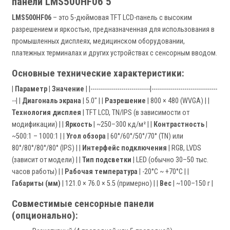
панели LMS500HF06 5"
LMS500HF06
– это 5-дюймовая TFT LCD-панель с высоким
разрешением и яркостью, предназначенная для использования в
промышленных дисплеях, медицинском оборудовании,
платежных терминалах и других устройствах с сенсорным вводом.
Основные технические характеристики:
|
Параметр
|
Значение
| |-----------------------------|--------------------------------
--| |
Диагональ экрана
| 5.0" | |
Разрешение
| 800 × 480 (WVGA) | |
Технология дисплея
| TFT LCD, TN/IPS (в зависимости от
модификации) | |
Яркость
| ~250–300 кд/м² | |
Контрастность
|
~500:1 – 1000:1 | |
Угол обзора
| 60°/60°/50°/70° (TN) или
80°/80°/80°/80° (IPS) | |
Интерфейс подключения
| RGB, LVDS
(зависит от модели) | |
Тип подсветки
| LED (обычно 30–50 тыс.
часов работы) | |
Рабочая температура
| -20°C ~ +70°C | |
Габариты (мм)
| 121.0 × 76.0 × 5.5 (примерно) | |
Вес
| ~100–150 г |
Совместимые сенсорные панели
(опционально):