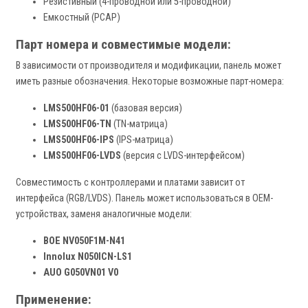
Резистивный (4-проводной или 5-проводной)
Емкостный (PCAP)
Парт номера и совместимые модели:
В зависимости от производителя и модификации, панель может
иметь разные обозначения. Некоторые возможные парт-номера:
LMS500HF06-01
(базовая версия)
LMS500HF06-TN
(TN-матрица)
LMS500HF06-IPS
(IPS-матрица)
LMS500HF06-LVDS
(версия с LVDS-интерфейсом)
Совместимость с контроллерами и платами зависит от
интерфейса (RGB/LVDS). Панель может использоваться в OEM-
устройствах, заменя аналогичные модели:
BOE NV050F1M-N41
Innolux N050ICN-LS1
AUO G050VN01 V0
Применение: