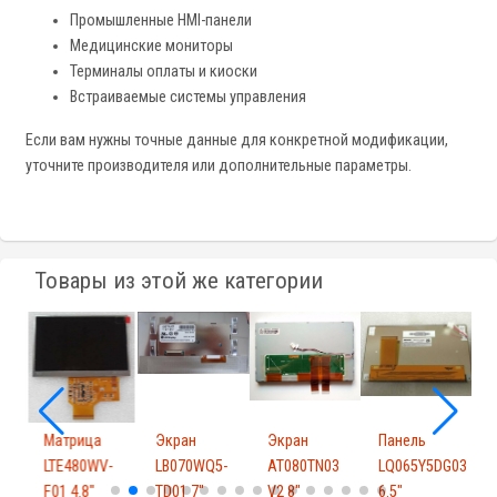
Промышленные HMI-панели
Медицинские мониторы
Терминалы оплаты и киоски
Встраиваемые системы управления
Если вам нужны точные данные для конкретной модификации,
уточните производителя или дополнительные параметры.
Товары из этой же категории
Матрица
Экран
Экран
Панель
B1
LTE480WV-
LB070WQ5-
AT080TN03
LQ065Y5DG03
F01 4.8"
TD01 7"
V2 8"
6.5"
8