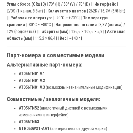
Углы обзора (CR≥10)
| 70° (H) / 50° (V) / 70° (D) | |
Интерфейс
|
LVDS (1 канал, 8 бит) | |
Количество цветов
| 262K / 16,7M (6/8-bit)
| |
Рабочая температура
| -20°C ~ +70°C | |
Температура
хранения
| -30°C ~ +80°C | |
Напряжение питания
| 3,3V (логика) /
12V (подсветка) | |
Габариты (мм)
| 136,6 × 103,6 × 5,8 | |
Активная
область (мм)
| 115,2 × 86,4 | |
Вес
| ~140 г |
Парт-номера и совместимые модели
Альтернативные парт-номера:
AT056TN01 V.1
AT056TN01 V.2
AT056TN01 V.3
(возможны незначительные модификации)
Совместимые / аналогичные модели:
AT056TN52
(аналогичный дисплей с возможными
изменениями в интерфейсе)
AT056TN53
NTH050WX1-AA1
(альтернатива от другой марки)