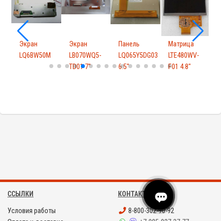
Экран
Экран
Панель
Матрица
LQ6BW50M
LB070WQ5-
LQ065Y5DG03
LTE480WV-
TD01 7"
6.5"
F01 4.8"
4
ССЫЛКИ
КОНТАКТЫ
Условия работы
8-800-302-90-92