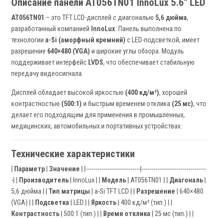
Описание панели AT056TN01 InnoLux 5.6" LED
AT056TN01
– это TFT LCD-дисплей с диагональю
5,6 дюйма
,
разработанный компанией
InnoLux
. Панель выполнена по
технологии
a-Si (аморфный кремний)
с LED-подсветкой, имеет
разрешение
640×480 (VGA)
и широкие углы обзора. Модуль
поддерживает интерфейс
LVDS
, что обеспечивает стабильную
передачу видеосигнала.
Дисплей обладает высокой яркостью
(400 кд/м²)
, хорошей
контрастностью
(500:1)
и быстрым временем отклика
(25 мс)
, что
делает его подходящим для применения в промышленных,
медицинских, автомобильных и портативных устройствах.
Технические характеристики
|
Параметр
|
Значение
| |----------------------------|---------------------------------
-| |
Производитель
| InnoLux | |
Модель
| AT056TN01 | |
Диагональ
|
5,6 дюйма | |
Тип матрицы
| a-Si TFT LCD | |
Разрешение
| 640×480
(VGA) | |
Подсветка
| LED | |
Яркость
| 400 кд/м² (тип.) | |
Контрастность
| 500:1 (тип.) | |
Время отклика
| 25 мс (тип.) | |