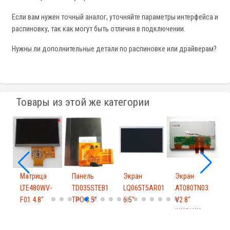
Если вам нужен точный аналог, уточняйте параметры интерфейса и
распиновку, так как могут быть отличия в подключении.
Нужны ли дополнительные детали по распиновке или драйверам?
Товары из этой же категории
Матрица
Панель
Экран
Экран
1
LTE480WV-
TD035STEB1
LQ065T5AR01
AT080TN03
F01 4.8"
TPO 3.5"
6.5"
V2 8"
8
INNOLUX