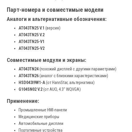
Парт-номера и совместимые модели
Аналоги и альтернативные обозначения:
AT043TN25 V.1
(версия)
AT043TN25 V.2
AT043TN25-V1
AT043TN25-V2
Совместимые модули и экраны:
AT043TN24
(похожий дисплей с другими параметрами)
AT043TN26
(аналог с близкими характеристиками)
HSD043I9W1-A
(от HannStar, альтернатива)
G104SN02 V.2
(от AUO, 4.3" WQVGA)
Применение:
Промышленные HMI-панели
Медицинские приборы
Автомобильные дисплеи
Портативные устройства