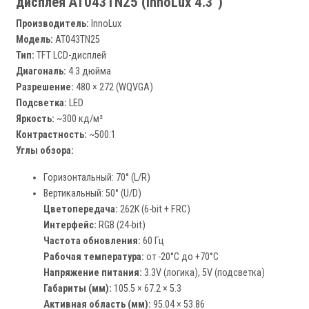
дисплея AT043TN25 (InnoLux 4.3")
Производитель:
InnoLux
Модель:
AT043TN25
Тип:
TFT LCD-дисплей
Диагональ:
4.3 дюйма
Разрешение:
480 × 272 (WQVGA)
Подсветка:
LED
Яркость:
~300 кд/м²
Контрастность:
~500:1
Углы обзора:
Горизонтальный: 70° (L/R)
Вертикальный: 50° (U/D)
Цветопередача:
262K (6-bit + FRC)
Интерфейс:
RGB (24-bit)
Частота обновления:
60 Гц
Рабочая температура:
от -20°C до +70°C
Напряжение питания:
3.3V (логика), 5V (подсветка)
Габариты (мм):
105.5 × 67.2 × 5.3
Активная область (мм):
95.04 × 53.86