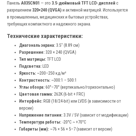
Панель
A035CN01
— это
3.5-дюймовый TFT LCD-дисплей
с
разрешением
320×240 (QVGA)
и активной матрицей. Используется
в промышленных, медицинских и бытовых устройствах,
требующих компактного и надежного экрана.
Технические характеристики:
Диагональ экрана:
3.5" (8.89 см)
Разрешение:
320 × 240 (QVGA)
Тип матрицы:
TFT LCD
Подсветка:
LED
Яркость:
~200–250 кд/м²
Контрастность:
~300:1 – 500:1
Углы обзора:
60°–70° (вертикально/горизонтально)
Цветовая гамма:
262K (6-bit + FRC)
Интерфейс:
RGB (18/24-bit) или LVDS (в зависимости от
версии)
Напряжение питания:
3.3V / 5V (зависит от модификации)
Температура работы:
-20°C ~ +70°C
Габариты (мм):
~76 × 56 × 5–7 (зависит от версии)