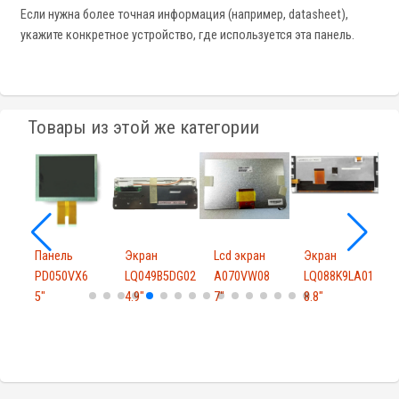
Если нужна более точная информация (например, datasheet),
укажите конкретное устройство, где используется эта панель.
Товары из этой же категории
Панель
Экран
Lcd экран
Экран
-
PD050VX6
LQ049B5DG02
A070VW08
LQ088K9LA01
5"
4.9"
7"
8.8"
V