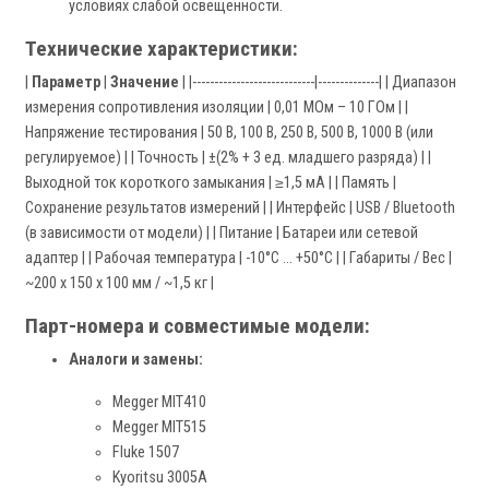
условиях слабой освещенности.
Технические характеристики:
|
Параметр
|
Значение
| |----------------------------|--------------| | Диапазон
измерения сопротивления изоляции | 0,01 МОм – 10 ГОм | |
Напряжение тестирования | 50 В, 100 В, 250 В, 500 В, 1000 В (или
регулируемое) | | Точность | ±(2% + 3 ед. младшего разряда) | |
Выходной ток короткого замыкания | ≥1,5 мА | | Память |
Сохранение результатов измерений | | Интерфейс | USB / Bluetooth
(в зависимости от модели) | | Питание | Батареи или сетевой
адаптер | | Рабочая температура | -10°C … +50°C | | Габариты / Вес |
~200 x 150 x 100 мм / ~1,5 кг |
Парт-номера и совместимые модели:
Аналоги и замены:
Megger MIT410
Megger MIT515
Fluke 1507
Kyoritsu 3005A