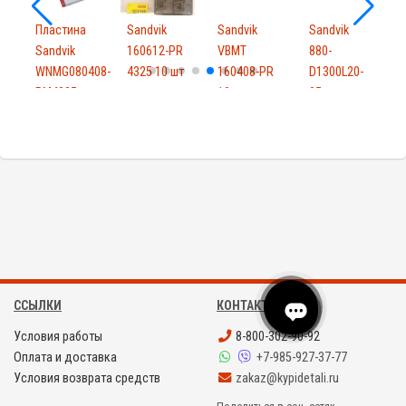
Пластина
Sandvik
Sandvik
Sandvik
Sandvik
160612-PR
VBMT
880-
M
WNMG080408-
4325 10 шт
160408-PR
D1300L20-
PM4225
10 шт
05
10шт
ССЫЛКИ
КОНТАКТЫ
Условия работы
8-800-302-90-92
Оплата и доставка
+7-985-927-37-77
Условия возврата средств
zakaz@kypidetali.ru