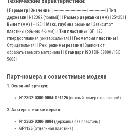
Технические характеристики:
|
Параметр
|
Значение
| |----------------------------|--------------| |
Тип
державки
| N123G2 (правый) | |
Размер державки (мм)
| 25×25 | |
Вылет (мм)
| ~125 | |
Макс. глубина резания
| Зависит от
пластины (обычно 4-6 мм) | |
Тип пластины
| GF1125
(твердосплавная, универсальная) | |
Геометрия пластины
|
Отрицательная | |
Рек. режимы резания
| Зависит от
обрабатываемого материала | |
Стандарт ISO
| DIN 69880 / ISO
5608 |
Парт-номера и совместимые модели
1. Основной артикул:
N123G2-0300-0004-GF1125
(полный номер с пластиной)
2. Альтернативные версии:
N123G2-0300-0004
(державка без пластины)
GF1125
(отдельная пластина)