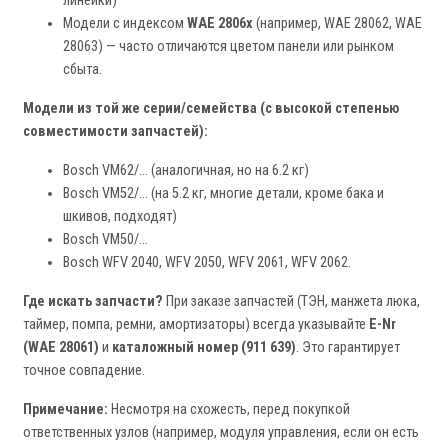
линейки)
Модели с индексом
WAE 2806x
(например, WAE 28062, WAE
28063) — часто отличаются цветом панели или рынком
сбыта.
Модели из той же серии/семейства (с высокой степенью
совместимости запчастей):
Bosch VM62/... (аналогичная, но на 6.2 кг)
Bosch VM52/... (на 5.2 кг, многие детали, кроме бака и
шкивов, подходят)
Bosch VM50/...
Bosch WFV 2040, WFV 2050, WFV 2061, WFV 2062.
Где искать запчасти?
При заказе запчастей (ТЭН, манжета люка,
таймер, помпа, ремни, амортизаторы) всегда указывайте
E-Nr
(WAE 28061)
и
каталожный номер (911 639)
. Это гарантирует
точное совпадение.
Примечание:
Несмотря на схожесть, перед покупкой
ответственных узлов (например, модуля управления, если он есть