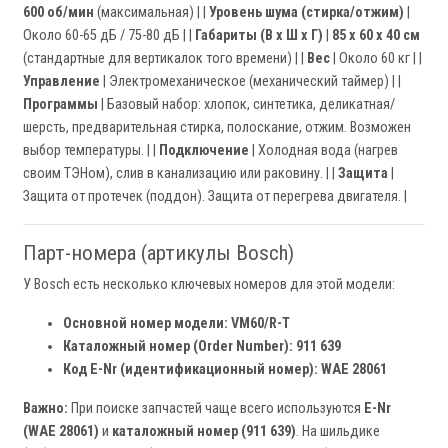
600 об/мин
(максимальная) | |
Уровень шума (стирка/отжим)
|
Около 60-65 дБ / 75-80 дБ | |
Габариты (В x Ш x Г)
|
85 x 60 x 40 см
(стандартные для вертикалок того времени) | |
Вес
| Около 60 кг | |
Управление
| Электромеханическое (механический таймер) | |
Программы
| Базовый набор: хлопок, синтетика, деликатная/
шерсть, предварительная стирка, полоскание, отжим. Возможен
выбор температуры. | |
Подключение
| Холодная вода (нагрев
своим ТЭНом), слив в канализацию или раковину. | |
Защита
|
Защита от протечек (поддон). Защита от перегрева двигателя. |
Парт-номера (артикулы Bosch)
У Bosch есть несколько ключевых номеров для этой модели:
Основной номер модели:
VM60/R-T
Каталожный номер (Order Number):
911 639
Код E-Nr (идентификационный номер):
WAE 28061
Важно:
При поиске запчастей чаще всего используются
E-Nr
(WAE 28061)
и
каталожный номер (911 639)
. На шильдике