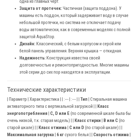
одна из главных черт.
Защита от протечек:
Частичная (защита поддона). У
машины есть поддон, который задерживает воду в случае
небольшой протечки, но система не отключает подачу
воды автоматически, как в современных моделях с полной
защитой AquaStop.
Дизайн:
Классический, с белым корпусом и серой или
белой панель управления. Верхняя крышка — откидная.
Надежность:
Конструкция известна своей
долговечностью и ремонтопригодностью. Многие машины
этой серии до сих пор находятся в эксплуатации.
Технические характеристики
| Параметр | Характеристика | | :--- | :--- | |
Тип
| Стиральная машина
активаторного типа с вертикальной загрузкой | |
Класс
энергопотребления
|
C, D или E
(по современной шкале была бы
очень низкой, т.к. старая модель) | |
Класс стирки
|
B или C
(по
старой шкале) | |
Класс отжима
|
C или D
(по старой шкале) | |
Максимальная загрузка
|
6 кг
сухого белья | |
Скорость отжима
|