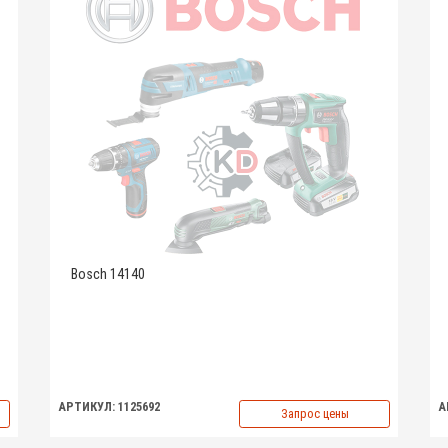
Bosch 14140
АРТИКУЛ: 1125692
А
Запрос цены