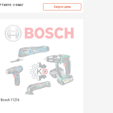
РТИКУЛ: 1194867
Запрос цены
Bosch 11216