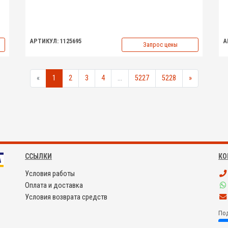
АРТИКУЛ: 1125695
А
Запрос цены
«
1
2
3
4
...
5227
5228
»
ССЫЛКИ
КО
Условия работы
Оплата и доставка
Условия возврата средств
Под