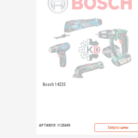
Bosch 14233
АРТИКУЛ: 1125693
Запрос цены