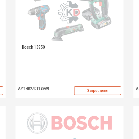
Bosch 13950
АРТИКУЛ: 1125691
А
Запрос цены