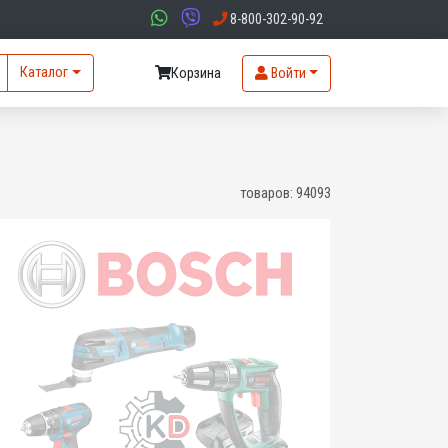
8-800-302-90-92
Каталог
Корзина
Войти
товаров:
94093