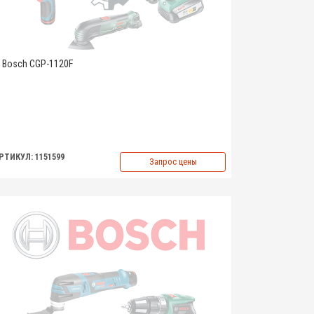
Bosch CGP-1120F
РТИКУЛ: 1151599
Запрос цены