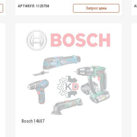
АРТИКУЛ: 1125758
А
Запрос цены
Bosch 14607