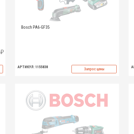
Bosch PA6-GF35
АРТИКУЛ: 1155838
А
Запрос цены