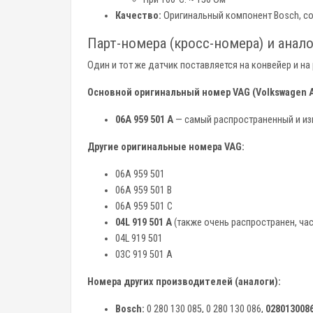
Качество:
Оригинальный компонент Bosch, со
Парт-номера (кросс-номера) и анал
Один и тот же датчик поставляется на конвейер и н
Основной оригинальный номер VAG (Volkswagen A
06A 959 501 A
— самый распространенный и из
Другие оригинальные номера VAG:
06A 959 501
06A 959 501 B
06A 959 501 C
04L 919 501 A
(также очень распространен, ча
04L 919 501
03C 919 501 A
Номера других производителей (аналоги):
Bosch:
0 280 130 085, 0 280 130 086,
028013008