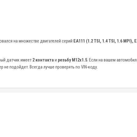
овался на множестве двигателей серий
EA111 (1.2 TSI, 1.4 TSI, 1.6 MPI),
рый датчик имеет
2 контакта
и
резьбу M12x1.5
. Если на вашем автомобил
р не подойдет. Всегда лучше проверять по VIN-коду.