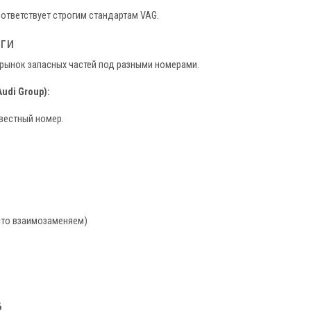
ответствует строгим стандартам VAG.
оги
а рынок запасных частей под разными номерами.
udi Group):
вестный номер.
сто взаимозаменяем)
6