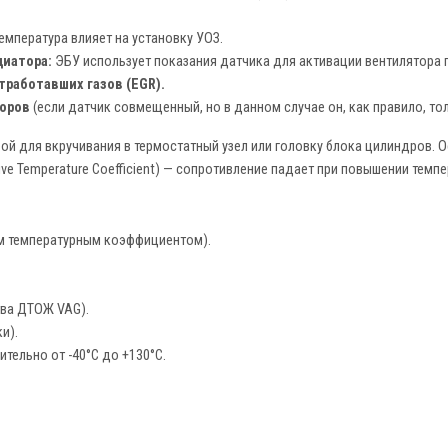
емпература влияет на установку УОЗ.
иатора:
ЭБУ использует показания датчика для активации вентилятора 
тработавших газов (EGR).
боров
(если датчик совмещенный, но в данном случае он, как правило, то
бой для вкручивания в термостатный узел или головку блока цилиндров.
ive Temperature Coefficient) — сопротивление падает при повышении темпе
м температурным коэффициентом).
тва ДТОЖ VAG).
и).
ительно от -40°C до +130°C.