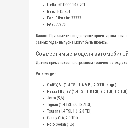
Hella:
6PT 009 107-791
Beru:
FTS 251
Febi Bilstein:
33333
FAE:
77370
Важно:
При замене всегда лучше ориентироваться на 
разных годах выпуска могут быть нюансы.
Совместимые модели автомобилей
Датчик применялся на огромном количестве моделей
Volkswagen:
Golf V, VI (1.4 TSI, 1.6 MPI, 2.0 TDI и др.)
Passat B6, B7 (1.4 TSI, 1.8 TSI, 2.0 TDI, 1.6 TDI)
Jetta (5,6)
Tiguan (1.4 TSI, 2.0 TSI/TDI)
Touran (1.4 TSI, 1.6, 2.0 TDI)
Caddy (1.6, 2.0 TDI)
Polo Sedan (1.6)