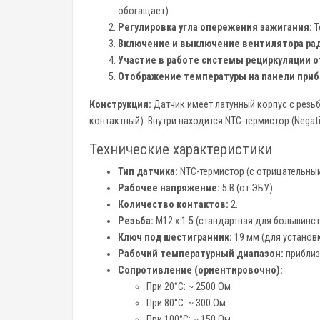
обогащает).
Регулировка угла опережения зажигания:
Т
Включение и выключение вентилятора рад
Участие в работе системы рециркуляции о
Отображение температуры на панели при
Конструкция:
Датчик имеет латунный корпус с резь
контактный). Внутри находится NTC-термистор (Negat
Технические характеристики
Тип датчика:
NTC-термистор (с отрицательны
Рабочее напряжение:
5 В (от ЭБУ).
Количество контактов:
2.
Резьба:
M12 x 1.5 (стандартная для большинс
Ключ под шестигранник:
19 мм (для установк
Рабочий температурный диапазон:
приблиз
Сопротивление (ориентировочно):
При 20°C: ~ 2500 Ом
При 80°C: ~ 300 Ом
При 100°C: ~ 150 Ом