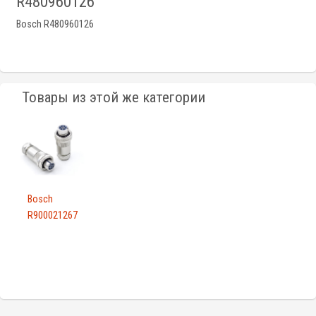
R480960126
Bosch R480960126
Товары из этой же категории
Bosch
R900021267