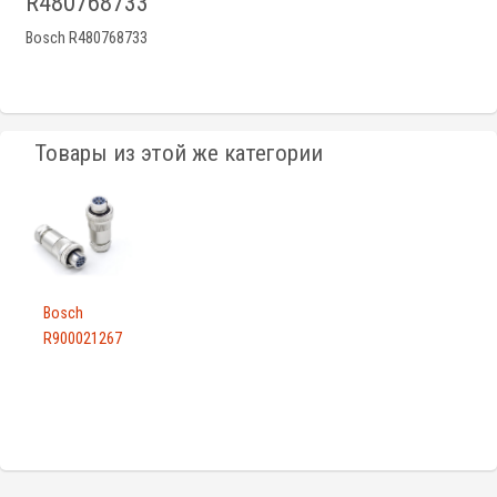
R480768733
Bosch R480768733
Товары из этой же категории
Bosch
R900021267