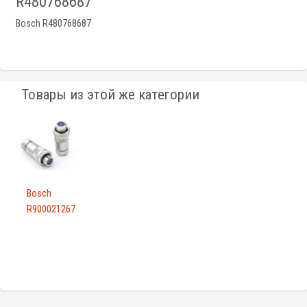
R480768687
Bosch R480768687
Товары из этой же категории
Bosch
R900021267