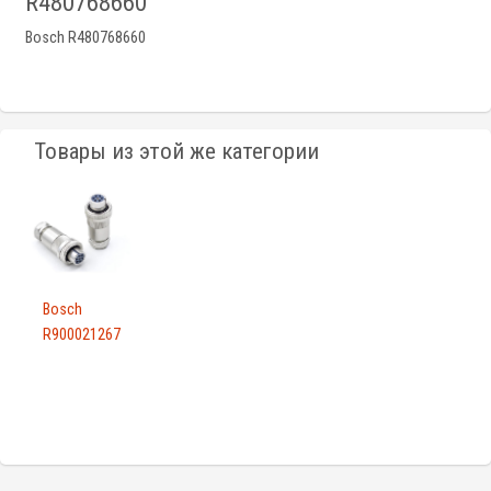
R480768660
Bosch R480768660
Товары из этой же категории
Bosch
R900021267