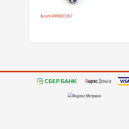
Bosch R900021267
©
KYPIDETALI.RU 2008 - 2026