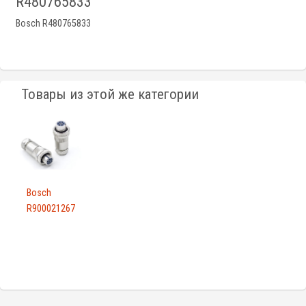
R480765833
Bosch R480765833
Товары из этой же категории
Bosch
R900021267