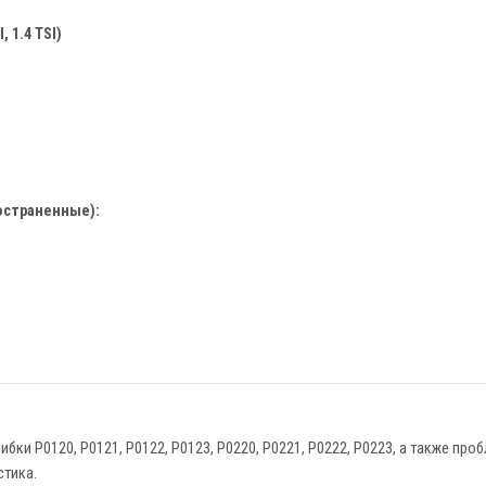
, 1.4 TSI)
остраненные):
бки P0120, P0121, P0122, P0123, P0220, P0221, P0222, P0223, а также пр
стика.