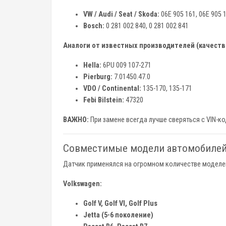
VW / Audi / Seat / Skoda:
06E 905 161, 06E 905 1
Bosch:
0 281 002 840, 0 281 002 841
Аналоги от известных производителей (качест
Hella:
6PU 009 107-271
Pierburg:
7.01450.47.0
VDO / Continental:
135-170, 135-171
Febi Bilstein:
47320
ВАЖНО:
При замене всегда лучше сверяться с VIN-к
Совместимые модели автомобилей 
Датчик применялся на огромном количестве моделей V
Volkswagen:
Golf V, Golf VI, Golf Plus
Jetta (5-6 поколение)