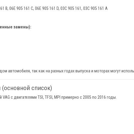
61 B, 06E 905 161 C, 06E 905 161 D, 03C 905 161, 03C 905 161 A
венные замены):
одом автомобиля, так как на разных годах выпуска и моторах могут испо
(основной список)
AG с двигателями TSI, TFSI, MPI примерно с 2005 по 2016 годы.