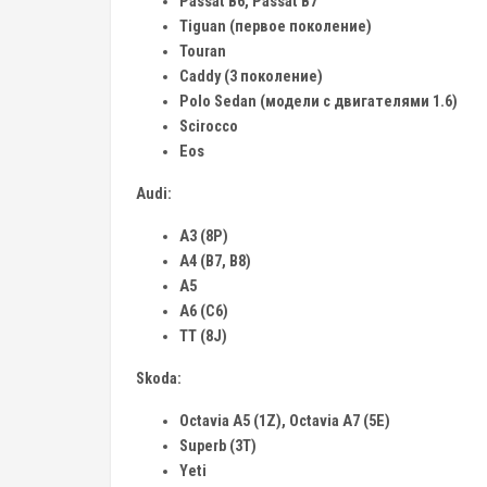
Passat B6, Passat B7
Tiguan (первое поколение)
Touran
Caddy (3 поколение)
Polo Sedan (модели с двигателями 1.6)
Scirocco
Eos
Audi:
A3 (8P)
A4 (B7, B8)
A5
A6 (C6)
TT (8J)
Skoda:
Octavia A5 (1Z), Octavia A7 (5E)
Superb (3T)
Yeti