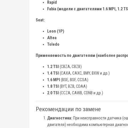
Rapid
Fabia (модели с двигателями 1.6 MPI, 1.2 TSI
Seat:
Leon (1P)
Altea
Toledo
Применяемость по двигателям (наиболее распр
1.2 TSI
(CBZA, CBZB)
1.4 TSI
(CAXA, CAXC, BMY, BXW и др.)
1.6 MPI
(BSE, BSF, CCSA)
1.8 TSI
(BYT, BZB, CDAA)
2.0 TSI
(CCZA, CAWB, CDNB и др.)
Рекомендации по замене
Диагностика:
При неисправности датчика (оши
двигателя) необходима компьютерная диагно