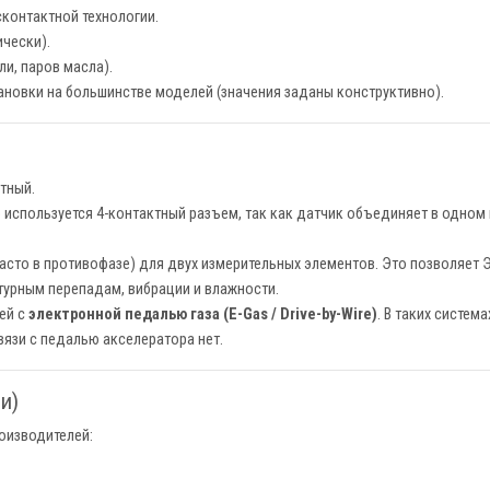
сконтактной технологии.
ически).
ли, паров масла).
ановки на большинстве моделей (значения заданы конструктивно).
тный.
 используется 4-контактный разъем, так как датчик объединяет в одном
асто в противофазе) для двух измерительных элементов. Это позволяет 
турным перепадам, вибрации и влажности.
ей с
электронной педалью газа (E-Gas / Drive-by-Wire)
. В таких систем
вязи с педалью акселератора нет.
и)
оизводителей: