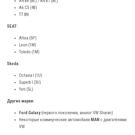
A4 B6 (8E) / A4 B7 (8E)
A6 C5 (4B)
TT 8N
SEAT:
Altea (5P)
Leon (1M)
Toledo (1M)
Skoda:
Octavia I (1U)
Superb I (3U)
Yeti (5L)
Другие марки:
Ford Galaxy
(первого поколения, аналог VW Sharan)
Некоторые коммерческие автомобили
MAN
с двигателями
VW.