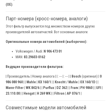
(OE)
.
Парт-номера (кросс-номера, аналоги)
Этот фильтр выпускается под множеством номеров других
производителей автозапчастей. Вот основные аналоги:
Оригинальные номера автомобилей (выборочно):
Volkswagen / Audi:
N 906 473 01
MAN:
83.29603-0162
Ведущие производители фильтров:
| Производитель | Номер аналога | | :--- | :--- | |
Bosch
(оригинал) |
0
986 080 960
| |
Mahle
|
KX 160/1
| |
Knecht / Mahle
|
OX 160/1D
| |
Mann-Filter
|
WK 842/6
| |
Purflux
|
DZ 362
| |
Fram
|
PH 9860
| |
UFI
|
23.110.00
| |
Hengst
|
H 269 WK
| |
Filtron
|
AP 076/1
|
Совместимые модели автомобилей