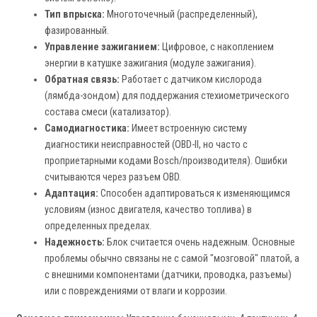
Тип впрыска:
Многоточечный (распределенный),
фазированный.
Управление зажиганием:
Цифровое, с накоплением
энергии в катушке зажигания (модуле зажигания).
Обратная связь:
Работает с датчиком кислорода
(лямбда-зондом) для поддержания стехиометрического
состава смеси (катализатор).
Самодиагностика:
Имеет встроенную систему
диагностики неисправностей (OBD-II, но часто с
проприетарными кодами Bosch/производителя). Ошибки
считываются через разъем OBD.
Адаптация:
Способен адаптироваться к изменяющимся
условиям (износ двигателя, качество топлива) в
определенных пределах.
Надежность:
Блок считается очень надежным. Основные
проблемы обычно связаны не с самой "мозговой" платой, а
с внешними компонентами (датчики, проводка, разъемы)
или с повреждениями от влаги и коррозии.