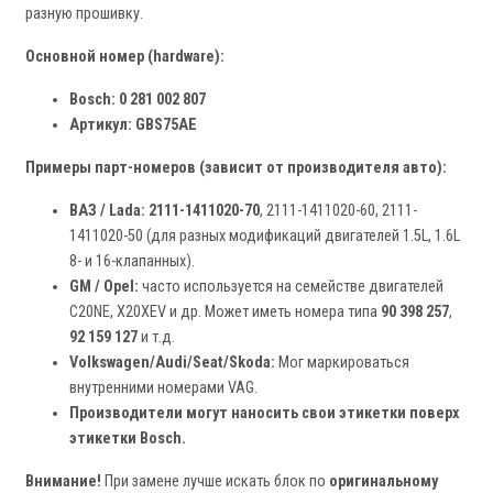
разную прошивку.
Основной номер (hardware):
Bosch: 0 281 002 807
Артикул: GBS75AE
Примеры парт-номеров (зависит от производителя авто):
ВАЗ / Lada:
2111-1411020-70
, 2111-1411020-60, 2111-
1411020-50 (для разных модификаций двигателей 1.5L, 1.6L
8- и 16-клапанных).
GM / Opel:
часто используется на семействе двигателей
C20NE, X20XEV и др. Может иметь номера типа
90 398 257
,
92 159 127
и т.д.
Volkswagen/Audi/Seat/Skoda:
Мог маркироваться
внутренними номерами VAG.
Производители могут наносить свои этикетки поверх
этикетки Bosch.
Внимание!
При замене лучше искать блок по
оригинальному