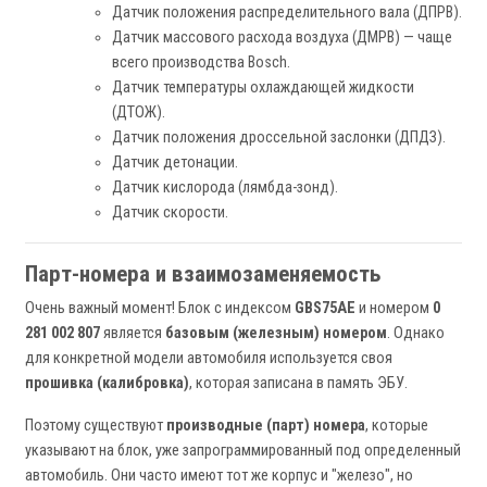
Датчик положения распределительного вала (ДПРВ).
Датчик массового расхода воздуха (ДМРВ) — чаще
всего производства Bosch.
Датчик температуры охлаждающей жидкости
(ДТОЖ).
Датчик положения дроссельной заслонки (ДПДЗ).
Датчик детонации.
Датчик кислорода (лямбда-зонд).
Датчик скорости.
Парт-номера и взаимозаменяемость
Очень важный момент! Блок с индексом
GBS75AE
и номером
0
281 002 807
является
базовым (железным) номером
. Однако
для конкретной модели автомобиля используется своя
прошивка (калибровка)
, которая записана в память ЭБУ.
Поэтому существуют
производные (парт) номера
, которые
указывают на блок, уже запрограммированный под определенный
автомобиль. Они часто имеют тот же корпус и "железо", но