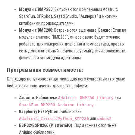
Модули с BMP280:
Выпускаются компаниями Adafruit,
SparkFun, DFRobot, Seeed Studio, "Амперка" и многими
китайскими производителями.
Модули с BME280:
Встречаются еще чаще.
Важно:
Если на
модуле написано "BME280", он все равно будет отлично
работать для измерения давления и температуры, просто
есть дополнительный, неиспользуемый датчик влажности.
Физически эти модули идентичны.
Программная совместимость:
Благодаря популярности датчика, для него существуют готовые
библиотеки практически для всех платформ:
Arduino:
Библиотеки
или
Adafruit BMP280 Library
.
SparkFun BMP280 Arduino Library
Raspberry Pi / Python:
Библиотеки
или
.
Adafruit_CircuitPython_BMP280
smbus2
ESP32/ESP8266 (PlatformIO):
Поддерживаются те же
Arduino-библиотеки.