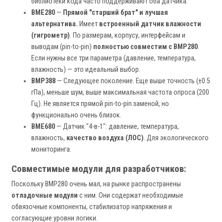
библиотеки кода часто поддерживают оба датчика.
BME280
—
Прямой "старший брат" и лучшая
альтернатива.
Имеет
встроенный датчик влажности
(гигрометр)
. По размерам, корпусу, интерфейсам и
выводам (pin-to-pin)
полностью совместим с BMP280
.
Если нужны все три параметра (давление, температура,
влажность) — это идеальный выбор.
BMP388
— Следующее поколение. Еще выше точность (±0.5
гПа), меньше шум, выше максимальная частота опроса (200
Гц). Не является прямой pin-to-pin заменой, но
функционально очень близок.
BME680
— Датчик "4-в-1": давление, температура,
влажность,
качество воздуха (ЛОС)
. Для экологического
мониторинга.
Совместимые модули для разработчиков:
Поскольку BMP280 очень мал, на рынке распространены
отладочные модули
с ним. Они содержат необходимые
обвязочные компоненты, стабилизатор напряжения и
согласующие уровни логики.