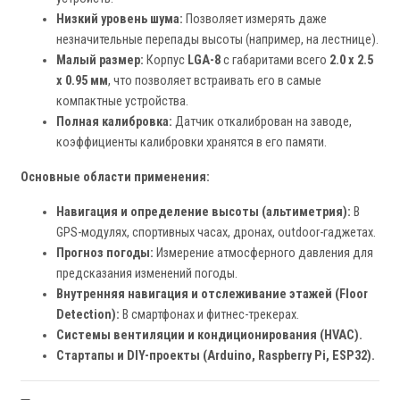
Низкий уровень шума:
Позволяет измерять даже
незначительные перепады высоты (например, на лестнице).
Малый размер:
Корпус
LGA-8
с габаритами всего
2.0 x 2.5
x 0.95 мм
, что позволяет встраивать его в самые
компактные устройства.
Полная калибровка:
Датчик откалиброван на заводе,
коэффициенты калибровки хранятся в его памяти.
Основные области применения:
Навигация и определение высоты (альтиметрия):
В
GPS-модулях, спортивных часах, дронах, outdoor-гаджетах.
Прогноз погоды:
Измерение атмосферного давления для
предсказания изменений погоды.
Внутренняя навигация и отслеживание этажей (Floor
Detection):
В смартфонах и фитнес-трекерах.
Системы вентиляции и кондиционирования (HVAC).
Стартапы и DIY-проекты (Arduino, Raspberry Pi, ESP32).