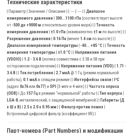
Технические характеристики
| Параметр | Значение / Описание | | :--- | :--- | |
Диапазон
измеряемого давления
|
300...1100 гПа
(соответствует высоте
от
-500 до +9000 м
относительно уровня моря) | |
Точность
измерения давления
|
±1.0 гПа
(эквивалентно
±1 м
по высоте) | |
Разрешение давления
|
0.16 Па
(менее
1.4 см
по высоте) | |
Диапазон измеряемой температуры
|
-40... +85 °C
| |
Точность
измерения температуры
|
±1.0 °C
| |
Напряжение питания
(VDDIO)
|
1.2 - 3.6 В
(логика совместима с 3.3В и 5В при
осторожном подключении) | |
Напряжение питания (VDD)
|
1.71 -
3.6 В
| |
Ток потребления
|
2.7 мкА
@ 1 Гц (режим нормальной
работы),
0.1 мкА
в спящем режиме | |
Интерфейсы связи
|
I²C
(адрес
0x76
или
0x77
) и
SPI
(3-wire и 4-wire) | |
Частота опроса
(ODR)
| До
157 Гц
в режиме "нормальной" работы | |
Тип корпуса
|
LGA-8
, металлический, с защищенной мембраной | |
Габариты (Д
x Ш x В)
|
2.5 x 2.0 x 0.95 мм
| |
Фильтр против помех
|
Встроенный цифровой фильтр (коэффициент IIR) |
Парт-номера (Part Numbers) и модификации