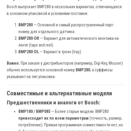
Bosch выпускает BMP280 в нескольких вариантах, отличающихся
в основном упаковкой и условиями поставки:
BMP280
— Основной и самый распространенный парт-
номер для отдельного датчика.
BMP280-DR
— Вариант для автоматического монтажа на
ленте (tape and reel).
BMP280-DL
— Вариант в треях (tray).
Важно:
При заказе у дистрибьюторов (например, Digi-Key, Mouser)
обычно используется основной номер
BMP280
, а суффиксы
указывают на тип упаковки.
Совместимые и альтернативные модели
Предшественники и аналоги от Bosch:
BMP180 / BMP085
— Более старые модели. BMP280
превосходит их по всем параметрам
(точность, размер,
потребление). Прямая программная совместимости нет, но