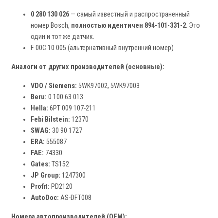
0 280 130 026
— самый известный и распространенный
номер Bosch,
полностью идентичен 894-101-331-2
. Это
один и тот же датчик.
F 00C 10 005 (альтернативный внутренний номер)
Аналоги от других производителей (основные):
VDO / Siemens:
5WK97002, 5WK97003
Beru:
0 100 63 013
Hella:
6PT 009 107-211
Febi Bilstein:
12370
SWAG:
30 90 1727
ERA:
555087
FAE:
74330
Gates:
TS152
JP Group:
1247300
Profit:
PD2120
AutoDoc:
AS-DFT008
Номера автопроизводителей (OEM):