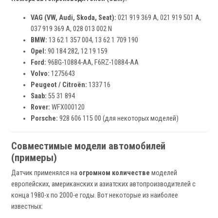
VAG (VW, Audi, Skoda, Seat):
021 919 369 A, 021 919 501 A,
037 919 369 A, 028 013 002 N
BMW:
13 62 1 357 004, 13 62 1 709 190
Opel:
90 184 282, 12 19 159
Ford:
96BG-10884-AA, F6RZ-10884-AA
Volvo:
1275643
Peugeot / Citroën:
1337 16
Saab:
55 31 894
Rover:
WFX000120
Porsche:
928 606 115 00 (для некоторых моделей)
Совместимые модели автомобилей
(примеры)
Датчик применялся на
огромном количестве
моделей
европейских, американских и азиатских автопроизводителей с
конца 1980-х по 2000-е годы. Вот некоторые из наиболее
известных: