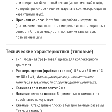
или специальный износный сигнал (металлический штифт,
который при износе начинает царапать коллектор, издавая
характерный звук).
Признаки износа:
Нестабильная работа инструмента
(рывки, изменение скорости), искрение из вентиляционных
отверстий, потеря мощности, появление запаха гари,
повышенный шум.
Технические характеристики (типовые)
Тип:
Угольная (графитовая) щетка для коллекторного
двигателя.
Размеры щетки (приблизительно):
5.5 мм x 6.5 мм x 13
мм (Ш x Т x В).
Важно: размеры могут незначительно
меняться в зависимости от производителя комплекта.
Количество в комплекте:
2 шт.
Наличие сигнала износа:
В оригинальных комплектах
Bosch часто присутствует.
Клеммы:
Стандартные плоские быстросъемные разъемы
("клеммы-мамы").