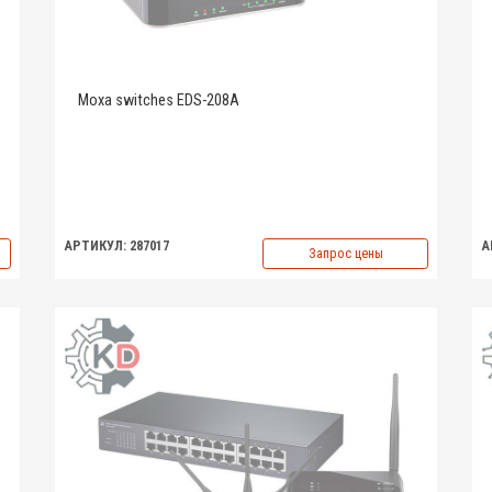
Moxa switches EDS-208A
АРТИКУЛ: 287017
А
Запрос цены