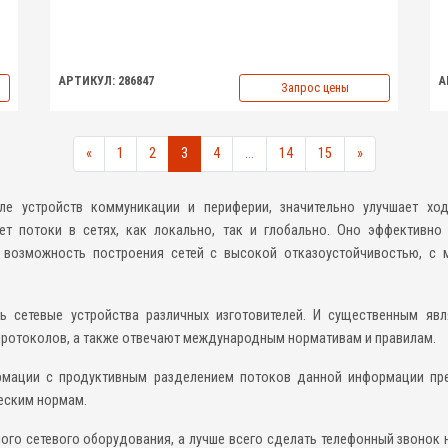
АРТИКУЛ: 286847
А
Запрос цены
«
1
2
3
4
...
14
15
»
ле устройств коммуникации и периферии, значительно улучшает хо
т потоки в сетях, как локально, так и глобально. Оно эффективно 
т возможность построения сетей с высокой отказоустойчивостью, с
 сетевые устройства различных изготовителей. И существенным явля
ротоколов, а также отвечают международным нормативам и правилам.
мации с продуктивным разделением потоков данной информации пре
еским нормам.
ого сетевого оборудования, а лучше всего сделать телефонный звонок