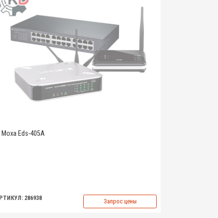
Moxa Eds-405A
РТИКУЛ: 286938
Запрос цены