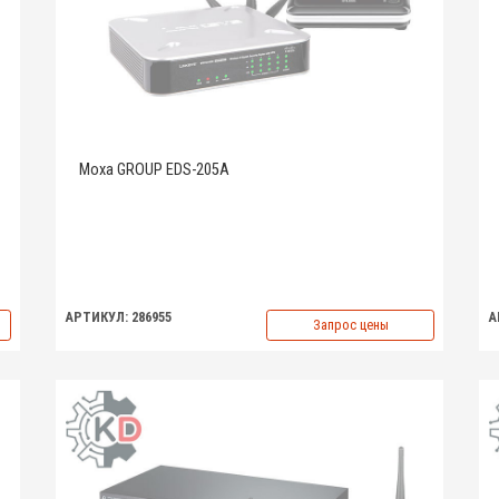
Moxa GROUP EDS-205A
АРТИКУЛ: 286955
А
Запрос цены