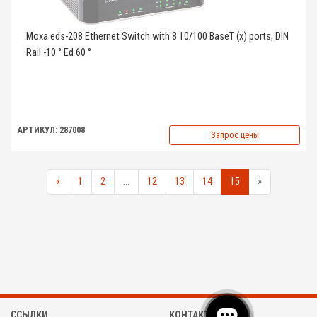
Moxa eds-208 Ethernet Switch with 8 10/100 BaseT (x) ports, DIN
Rail -10 ° Ed 60 °
АРТИКУЛ: 287008
Запрос цены
«
1
2
...
12
13
14
15
»
ССЫЛКИ
КОНТАКТЫ