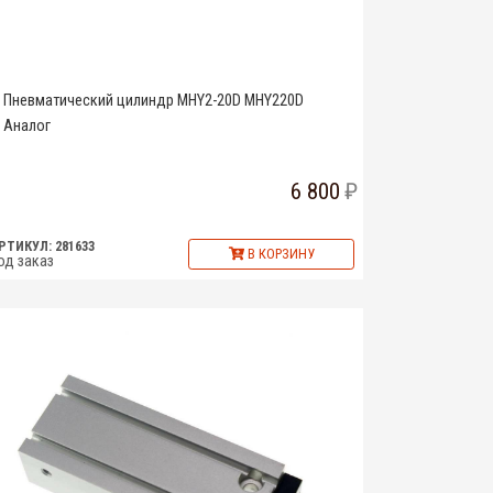
Пневматический цилиндр MHY2-20D MHY220D
Аналог
6 800
РТИКУЛ: 281633
В КОРЗИНУ
од заказ