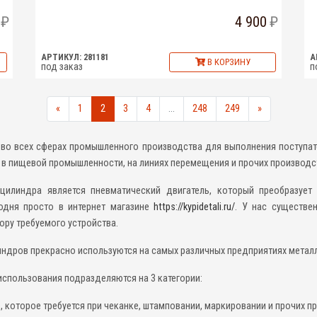
4 900
АРТИКУЛ: 281181
А
В КОРЗИНУ
под заказ
п
«
1
2
3
4
...
248
249
»
во всех сферах промышленного производства для выполнения поступат
в пищевой промышленности, на линиях перемещения и прочих производс
линдра является пневматический двигатель, который преобразует
одня просто в интернет магазине
https://kypidetali.ru/
. У нас существе
ору требуемого устройства.
индров прекрасно используются на самых различных предприятиях металл
использования подразделяются на 3 категории:
 которое требуется при чеканке, штамповании, маркировании и прочих п