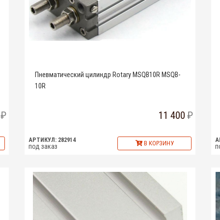
Пневматический цилиндр Rotary MSQB10R MSQB-
10R
11 400
АРТИКУЛ: 282914
А
В КОРЗИНУ
под заказ
п